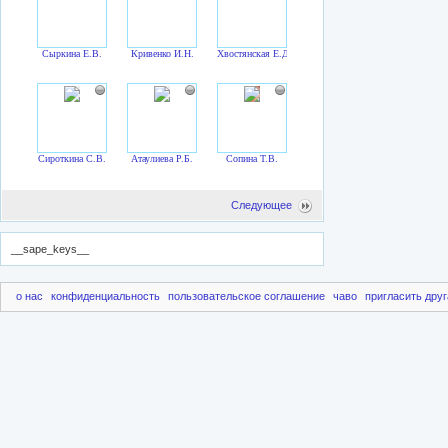
Сыркина Е.В.
Кривенко И.Н.
Хвостянская Е.Д.
Сироткина С.В.
Атаулиева Р.Б.
Сопина Т.В.
Следующее
__sape_keys__
о нас
конфиденциальность
пользовательское соглашение
чаво
пригласить друг