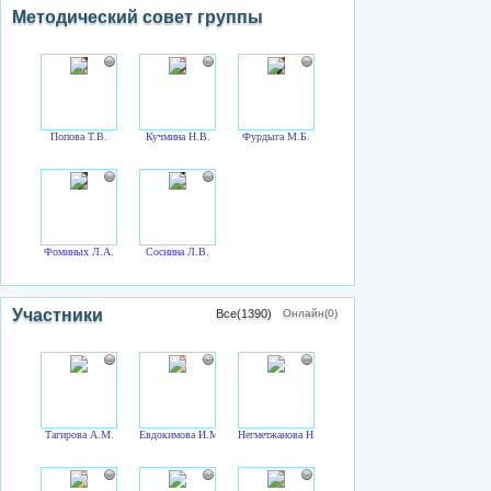
Методический совет группы
Попова Т.В.
Кучмина Н.В.
Фурдыга М.Б.
Фоминых Л.А.
Соснина Л.В.
Участники
Все(1390)
Онлайн(0)
Тагирова А.М.
Евдокимова И.М.
Негметжанова Н.З.