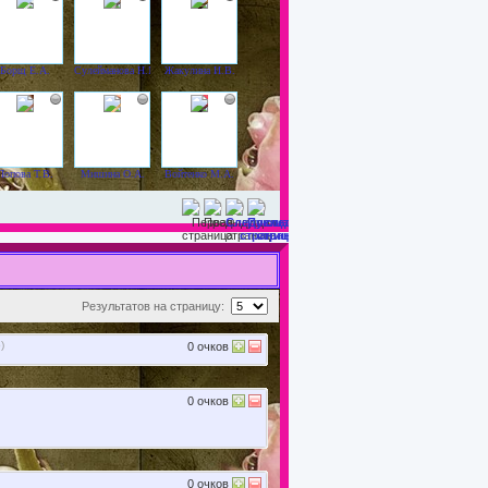
Борщ Е.А.
Сулейманова Н.М.
Жакулина И.В.
Попова Т.В.
Мишина О.А.
Войтенко М.А.
Результатов на страницу:
о
)
0
очков
0
очков
0
очков