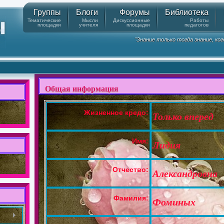
Группы
Блоги
Форумы
Библиотека
Тематические
Мысли
Дискуссионные
Работы
площадки
учителя
площадки
педагогов
"Знание только тогда знание, ко
Общая информация
Жизненное кредо:
Только вперед
Имя:
Лидия
Отчество:
Александровна
Фамилия:
Фоминых