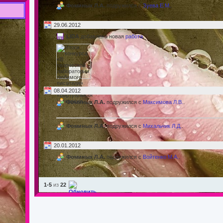
Фоминых Л.А.
подружился с
Зуева Е.М.
.
29.06.2012
LIDA
добавлена новая
работа
.
08.04.2012
Фоминых Л.А.
подружился с
Максимова Л.В.
.
одической работе
Фоминых Л.А.
подружился с
Михальчик Л.Д.
.
20.01.2012
Фоминых Л.А.
подружился с
Войтенко М.А.
.
1-5
из
22