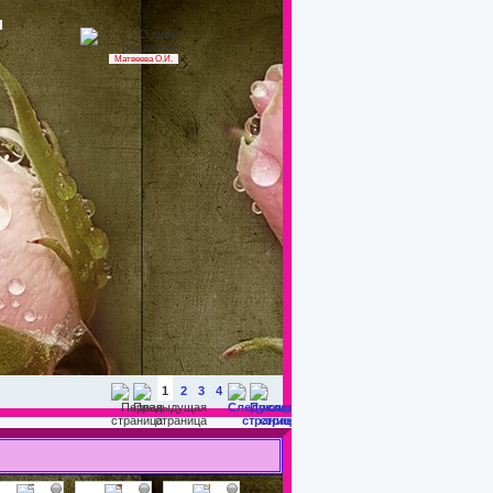
Матвеева О.И.
1
2
3
4