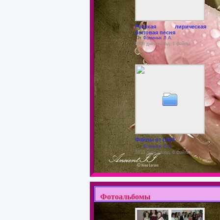
Русская лирическая
бытовая песня
От
Фоминых Л.А.
5908 дней назад, 1 файлы
Файлы от LIDA
От
Фоминых Л.А.
5910 дней назад, 6 файлы
Фотоальбомы