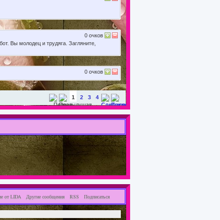
0
очков
т. Вы молодец и трудяга. Загляните,
0
очков
1
2
3
4
е от LIDA
Другие сообщения
RSS
Подписаться