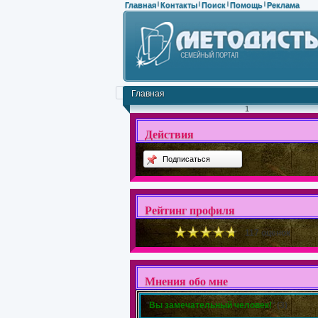
Главная
Контакты
Поиск
Помощь
Реклама
|
|
|
|
Главная
1
Действия
Подписаться
Рейтинг профиля
117 оценок
Мнения обо мне
"
Вы замечательный человек!
"
(3)