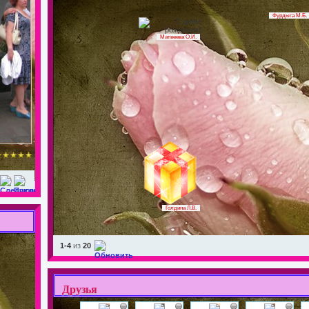
Фурдыга М.Б.
Матвеева О.И.
Голдина Л.В.
1-4
из
20
Друзья