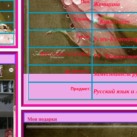
Пол:
Женщина
Страна:
Казахстан
Город:
Усть-Каменого
Место работы (учебы):
ГУ "Школа-гим
Должность:
Заместитель р
Предмет:
Русский язык и
Мои подарки