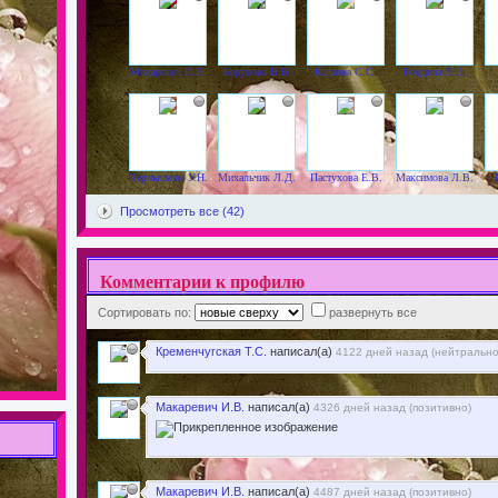
Макаревич И.В.
Борунова В.В.
Калаева С.С.
Голдина Л.В.
Чернышова У.Н.
Михальчик Л.Д.
Пастухова Е.В.
Максимова Л.В.
Просмотреть все (42)
Комментарии к профилю
Сортировать по:
развернуть все
Кременчугская Т.С.
написал(а)
4122 дней назад (
нейтральн
Макаревич И.В.
написал(а)
4326 дней назад (
позитивно
)
Макаревич И.В.
написал(а)
4487 дней назад (
позитивно
)