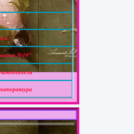
рск
назия №10"
уководителя
 литература