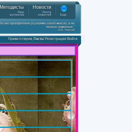
Методисты
Новости
Наш
Лента
коллектив
новостей
Ещё..
гда оно приобретено усилиями своей мысли, а не
только памятью."
Л.Н. Толстой
Приветствуем,
Гость
!
Регистрация
Войти