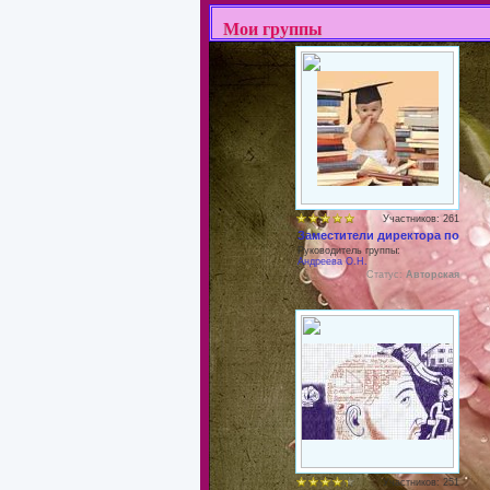
Мои группы
Участников: 261
Заместители директора по мет
Руководитель группы:
Андреева О.Н.
Статус:
Авторская
Участников: 251