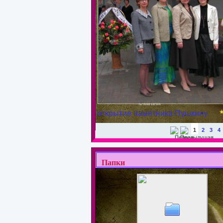
открытие памятника Пушкину
1
2
3
4
Папки