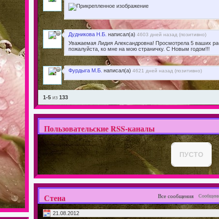
Дудникова Н.Б.
написал(а)
4603 дней назад (
позитивно
)
Уважаемая Лидия Александровна! Просмотрела 5 ваших рабо
пожалуйста, ко мне на мою страничку. С Новым годом!!!
Фурдыга М.Б.
написал(а)
4621 дней назад (
позитивно
)
1-5
из
133
Пользовательские RSS-каналы
ПУСТО
Стена
Все сообщения
Сообщени
21.08.2012