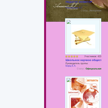
ПЕДАГОГ-НОВАТОР
Руководитель группы:
Новокрещин Б.Г.
Статус:
Авторская
Участников: 423
Школьное научное общество
Руководитель группы:
Борщ Е.А.
Статус:
Официальная