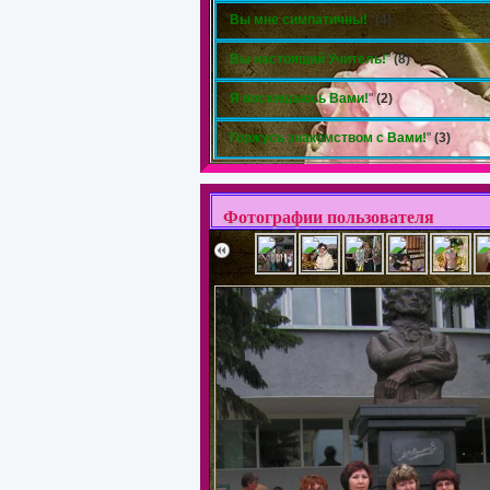
"
Вы мне симпатичны!
"
(4)
"
Вы настоящий Учитель!
"
(8)
"
Я восхищаюсь Вами!
"
(2)
"
Горжусь знакомством с Вами!
"
(3)
Фотографии пользователя