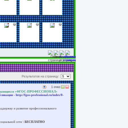
Лебедь Н.Н.
Попружная Г.П.
Борщ Е.А.
Варава Е.А.
Джумайло С.А.
Жирнова С.Ю.
Результатов на страницу:
1
очко
и обучающихся «ФГОС-ПРОФЕССИОНАЛ»
убликации
-
http://fgos-professional.ru/index/0-
поддержку и развитие профессионального
социальной сети \
БЕСПЛАТНО