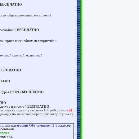
БЕСПЛАТНО
нных образовательных технологий
разования \
БЕСПЛАТНО
сценариев внеучебных мероприятий и
тельной оценкой экспертной
БЕСПЛАТНО
ЛАТНО
есурса (ЭОР) \
БЕСПЛАТНО
ТНО
льтуре и спорту \
БЕСПЛАТНО
тоимость одного участника 100 руб., из низ
50
ормация по массовым мероприятиям доступна на
астная категория: Обучающиеся 5-6 классов
рономия
логия
ематика