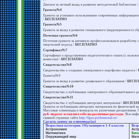
Диплом за личный вклад в развитие методической библиотеки \
Грамота№4
Грамота за успешное использование современных информацио
\
БЕСПЛАТНО
Грамота№5
Грамота за вклад в развитие специального (коррекционного) об
Почетная грамота№6
Почетная грамота за активную профессиональную разработку 
творческий подход \
БЕСПЛАТНО
Сертификат№7
Сертификат о представлении педагогического опыта (с положи
комиссии) \
БЕСПЛАТНО
Свидетельство№8
Свидетельство о создании электронного портфолио педагога \
Грамота№9
Грамота за вклад в развитие дошкольного образования \
БЕСП
Свидетельство№10
Свидетельство о публикации электронного образовательного р
Свидетельство№11
Свидетельство о публикации авторских материалов \
БЕСПЛА
Грамота за публикацию авторских материалов по физической ку
Массовые олимпиады и конкурсы по различным дисциплинам. С
руб. педагог оставляет себе на различные расходы
. Вся инф
главной странице сайта
http://fgos-professional.ru/
Сделать заявку на олимпиаду(ы)
Возрастная категория: Обучающиеся 1-4 классов
Возр
Астрономия
Аст
Математика
Био
Окружающий мир
Мат