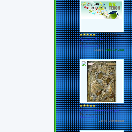
Участников: 246
Уроки с WizTeach
Руководитель группы:
Полушкина Г.Ф.
Статус:
Официальная
Участников: 158
Православная культура.
Руководитель группы:
Шевцова С.А.
Статус:
Авторская