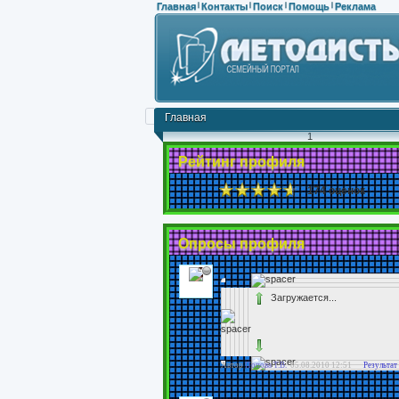
Главная
Контакты
Поиск
Помощь
Реклама
|
|
|
|
Главная
1
Рейтинг профиля
174 оценок
Опросы профиля
Загружается...
Автор
Попова Т.В.
05.08.2010 12:51
Результат