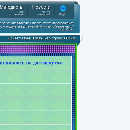
Методисты
Новости
Наш
Лента
коллектив
новостей
Ещё..
е всего проявляется тогда, когда образованные
, которые лежат вне области их образования."
Карл Краус
Приветствуем,
Гость
!
Регистрация
Войти
авливаюсь на достигнутом