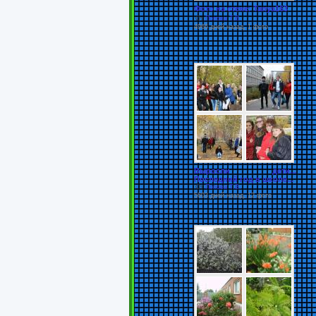
Фото на стене: Tanya163
От
Попова Т.В.
4966 дней назад, 1 фото
Выросли дети...
Последний год в школе...
От
Попова Т.В.
5603 дней назад, 12 фото