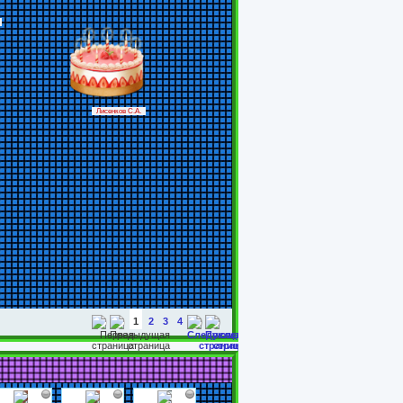
Лисенков С.А.
1
2
3
4