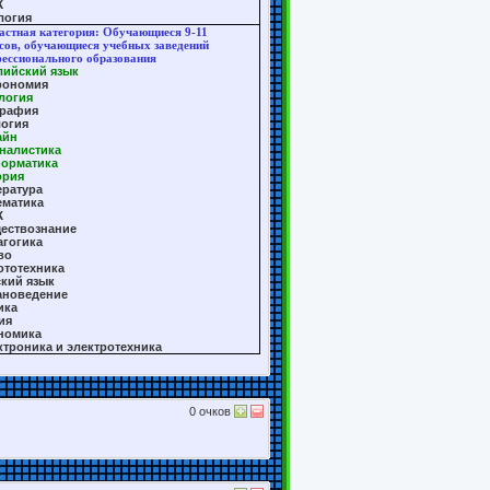
Ж
логия
астная категория: Обучающиеся 9-11
сов, обучающиеся учебных заведений
ессионального образования
лийский язык
рономия
логия
графия
логия
айн
налистика
орматика
ория
ература
ематика
Ж
ествознание
агогика
во
ототехника
ский язык
ановедение
ика
ия
номика
ктроника и электротехника
0
очков