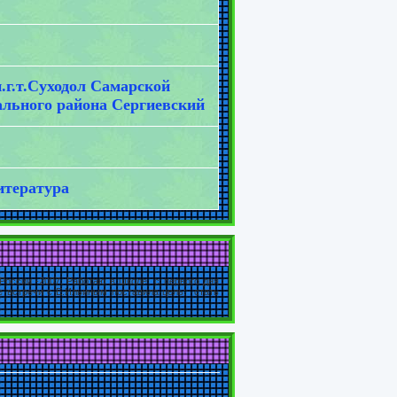
.т.Суходол Самарской
ального района Сергиевский
итература
России -2007. Работаю в школе с первого дня
ле встречи с Е.Ильиным поставила цель: стать