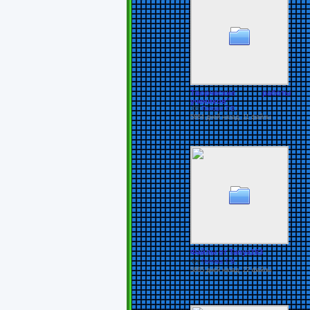
Творческие работы
учеников"
От
Попова Т.В.
5864 дней назад, 11 файлы
Файлы от Tanya163
От
Попова Т.В.
5865 дней назад, 22 файлы