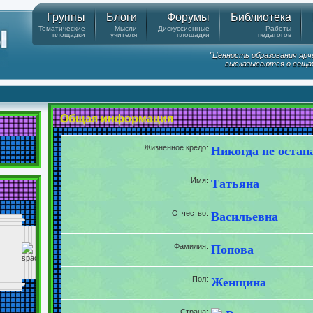
Группы
Блоги
Форумы
Библиотека
Тематические
Мысли
Дискуссионные
Работы
площадки
учителя
площадки
педагогов
"Ценность образования ярч
высказываются о вещах
Общая информация
Жизненное кредо:
Никогда не остан
Имя:
Татьяна
Отчество:
Васильевна
Фамилия:
Попова
Пол:
Женщина
Страна: