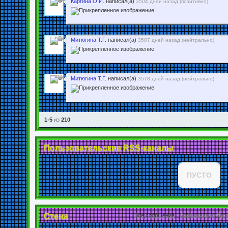
Каргина О.И.
написал(а)
3504 дней назад (
позитивно
)
Митюгина Т.Г.
написал(а)
3507 дней назад (
нейтрально
)
Митюгина Т.Г.
написал(а)
3578 дней назад (
нейтрально
)
1-5
из
210
Пользовательские RSS-каналы
ПУСТО
Стена
Все сообщения
Сообщение от Tan