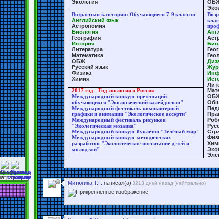
Экология
ОБ
Эко
Возрастная категория: Обучающиеся 7-9 классов
Возр
Английский язык
клас
Астрономия
проф
Биология
Анг
География
Аст
История
Био
Литература
Гео
Математика
Гео
ОБЖ
Диз
Русский язык
Жур
Физика
Инф
Химия
Ист
Лит
2017 год - Год экологии в России
Мат
Международный конкурс презентаций
ОБ
обучающихся "Экологический калейдоскоп"
Общ
Международный фестиваль компьютерной
Пед
графики и анимации "Экологическое ассорти"
Пра
Международный фестиваль рисунков
Роб
"Экологическая мозаика"
Рус
Международный конкурс буклетов "Зелёный мир"
Стр
Международный конкурс методических
Физ
разработок "Экологическое воспитание детей и
Хим
молодежи"
Эко
Эле
Митюгина Т.Г.
написал(а)
3213 дней назад (
нейтрально
)