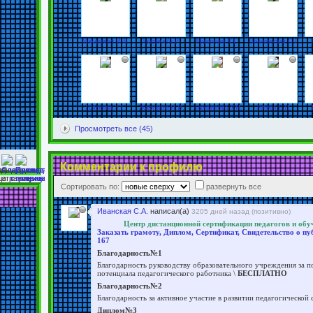
Макаревич И.В.
Ткачёва О.Н.
Митюгина Т.Г.
Полатовская С.Ю.
Тряскина Л.Г.
Жакулина И.В.
Чернышова У.Н.
Титова Е.П.
Просмотреть все (45)
Комментарии к профилю
Сортировать по:
развернуть все
Иванская С.А.
написал(а)
3205 дней назад (
позитивно
)
Центр дистанционной сертификации педагогов 
Заказать грамоту, Диплом, Сертификат, Свидетельство о п
167
Благодарность№1
Благодарность руководству образовательного учреждения за 
потенциала педагогического работника \
БЕСПЛАТНО
Благодарность№2
Благодарность за активное участие в развитии педагогической 
Диплом№3