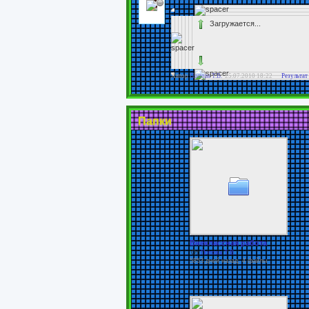
Загружается...
Автор
Попова Т.В.
25.07.2010 18:22
Результат
Папки
Внеклассная работа
От
Попова Т.В.
5853 дней назад, 4 файлы