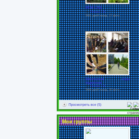
МОЙ САД
От
Попова Т.В.
5861 дней назад, 27 фото
Школьные годы
чудесные
От
Попова Т.В.
5866 дней назад, 30 фото
Просмотреть все (5)
Мои группы