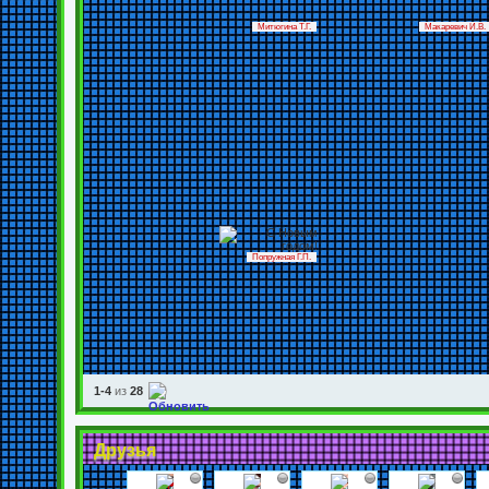
Митюгина Т.Г.
Макаревич И.В.
Попружная Г.П.
1-4
из
28
Друзья