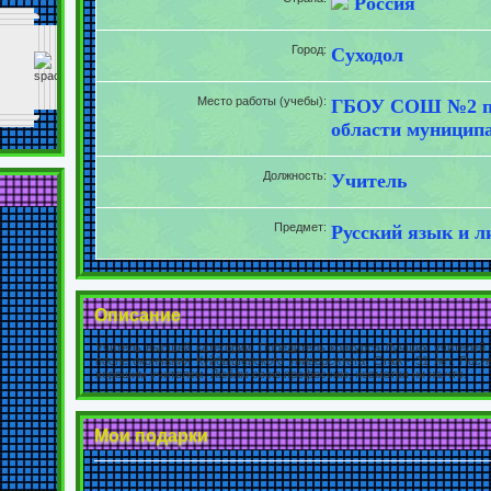
Россия
Город:
Суходол
Место работы (учебы):
ГБОУ СОШ №2 п.г
области муницип
Должность:
Учитель
Предмет:
Русский язык и л
Описание
Учитель высшей категории. Победитель конкурса Лучших учителей 
после окончания Куйбышевского университета. Стаж - 31 лет. Пос
хорошим учителем. Люблю свою профессию, несмотря ни на что.
Мои подарки