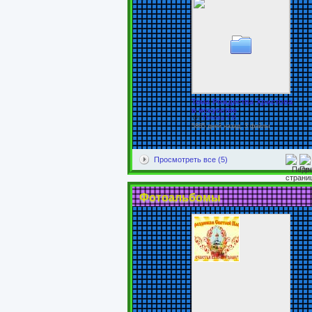
Тема Рождества Христова
в искусстве
От
Попова Т.В.
5865 дней назад, 3 файлы
Просмотреть все (5)
Фотоальбомы