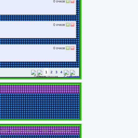
0
очков
0
очков
0
очков
1
2
3
4
ya163
Другие сообщения
RSS
Подписаться