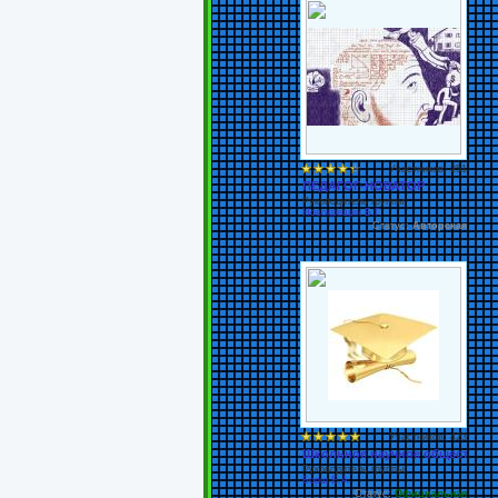
Участников: 251
ПЕДАГОГ-НОВАТОР
Руководитель группы:
Новокрещин Б.Г.
Статус:
Авторская
Участников: 423
Школьное научное общество
Руководитель группы:
Борщ Е.А.
Статус:
Официальная