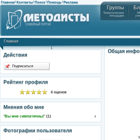
Главная
Контакты
Поиск
Помощь
Реклама
|
|
|
|
Группы
Бл
Тематические
М
площадки
уч
Главная
1
Общая инфо
Действия
Подписаться
Рейтинг профиля
4 оценок
Мнения обо мне
"
Вы мне симпатичны!
"
(1)
Фотографии пользователя