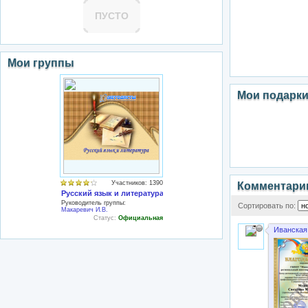
ПУСТО
Мои группы
Мои подарк
Участников: 1390
Комментари
Русский язык и литература
Руководитель группы:
Сортировать по:
Макаревич И.В.
Статус:
Официальная
Иванская