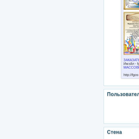
ЗАКАЗАТЬ
Имэйл -
f
МАССОВ
http://fgo
Пользовате
Стена