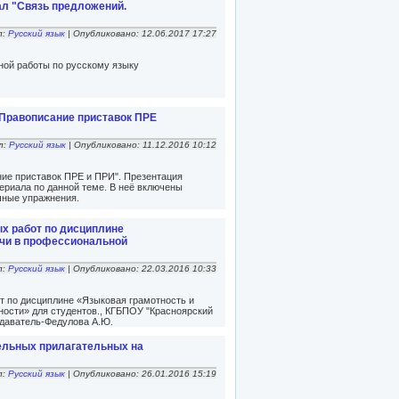
ал "Связь предложений.
л:
Русский язык
| Опубликовано: 12.06.2017 17:27
ной работы по русскому языку
"Правописание приставок ПРЕ
л:
Русский язык
| Опубликовано: 11.12.2016 10:12
ние приставок ПРЕ и ПРИ". Презентация
ериала по данной теме. В неё включены
чные упражнения.
х работ по дисциплине
ечи в профессиональной
л:
Русский язык
| Опубликовано: 22.03.2016 10:33
т по дисциплине «Языковая грамотность и
ности» для студентов., КГБПОУ "Красноярский
одаватель-Федулова А.Ю.
ельных прилагательных на
л:
Русский язык
| Опубликовано: 26.01.2016 15:19