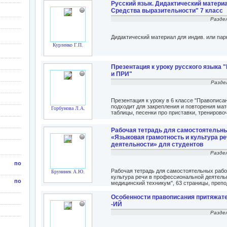
Русский язык. Дидактический матери
Средства выразительности" 7 класс
Разде
Дидактический материал для индив. или пар
Курленко Г.П.
Презентация к уроку русского языка 
и ПРИ"
Разде
Презентация к уроку в 6 классе "Правописа
подходит для закрепления и повторения мат
Горбунова Л.А.
таблицы, песенки про приставки, тренирово
Рабочая тетрадь для самостоятельны
«Языковая грамотность и культура р
деятельности» для студентов
Разде
ние по
Рабочая тетрадь для самостоятельных рабо
Брунинек А.Ю.
культура речи в профессиональной деятель
ние по
медицинский техникум", 63 страницы, преп
Особенности правописания притяжат
-ИЙ
Разде