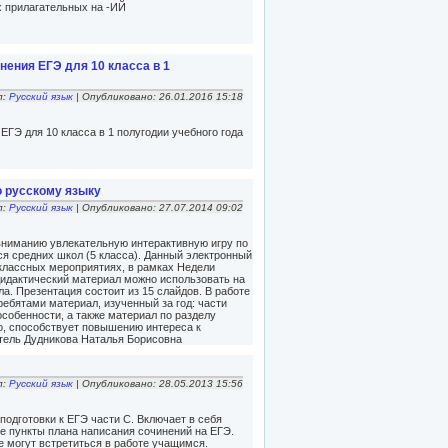
 прилагательных на -ИЙ
ения ЕГЭ для 10 класса в 1
л:
Русский язык
| Опубликовано: 26.01.2016 15:18
ГЭ для 10 класса в 1 полугодии учебного года
о русскому языку
л:
Русский язык
| Опубликовано: 27.07.2014 09:02
ниманию увлекательную интерактивную игру по
ся средних школ (5 класса). Данный электронный
классных мероприятиях, в рамках Недели
 дидактический материал можно использовать на
а. Презентация состоит из 15 слайдов. В работе
ебятами материал, изученный за год: части
особенности, а также материал по разделу
о, способствует повышению интереса к
итель Дудникова Наталья Борисовна
л:
Русский язык
| Опубликовано: 28.05.2013 15:56
подготовки к ЕГЭ части С. Включает в себя
е пункты плана написания сочинений на ЕГЭ.
 могут встретиться в работе учащимся.