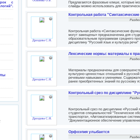
Осипенко О.Б.
урок с
Предлагаются фразовые клише, которые мо
логий".
слайды можно использовать для практическ
Контрольная работа "Синтаксические
Разде
Контрольная работа «Синтаксические функц
могут замещены» предназначениа для студ
образовательным программам среднего про
Дроздова С.Н.
дисциплину "Русский язык и культура речи"
Лексические нормы: материалы к пра
Разде
Материалы предназначены для совершенств
культурно-ценностных отношений к русской
йлы
речевыми навыками и умениями. Содержате
Дроздова С.Н.
ранее приобретенных знаний по русскому я
Контрольный срез по дисциплине "Рус
Разде
Контрольный срез по дисциплине «Русский я
студентов специальностей "Техническое об
транспорта», «Автоматизированные систем
Дроздова С.Н.
"Документационное обеспечение управлени
:
Орфоэпия улыбается
Разде