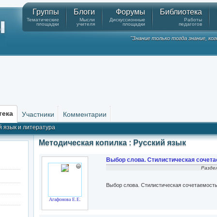
Группы
Блоги
Форумы
Библиотека
Тематические
Мысли
Дискуссионные
Работы
площадки
учителя
площадки
педагогов
"Знание только тогда знание, ко
тека
Участники
Комментарии
й язык и литература
Методическая копилка : Русский язык
Выбор слова. Стилистическая сочета
Разде
Выбор слова. Стилистическая сочетаемость
Агафонова Е.Е.