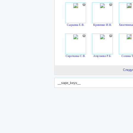
Сыркина Е.В.
Кривенко И.Н.
Хвостянска
Сироткина С.В.
Атаулиева Р.Б.
Сопина Т
Следу
__sape_keys__