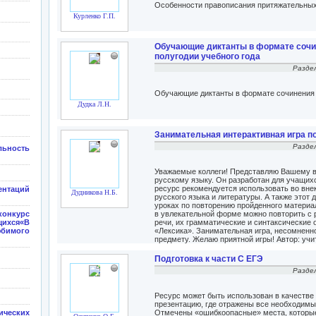
Особенности правописания притяжательных
Курленко Г.П.
Обучающие диктанты в формате сочин
полугодии учебного года
Разде
Обучающие диктанты в формате сочинения Е
Дудка Л.Н.
Занимательная интерактивная игра п
Разде
ьность
Уважаемые коллеги! Представляю Вашему в
русскому языку. Он разработан для учащих
ресурс рекомендуется использовать во вне
нтаций
Дудникова Н.Б.
русского языка и литературы. А также этот
уроках по повторению пройденного материал
конкурс
в увлекательной форме можно повторить с р
ихся«В
речи, их грамматические и синтаксические 
бимого
«Лексика». Занимательная игра, несомненн
предмету. Желаю приятной игры! Автор: уч
Подготовка к части С ЕГЭ
Разде
Ресурс может быть использован в качестве 
презентацию, где отражены все необходимы
ических
Отмечены «ошибкоопасные» места, которые