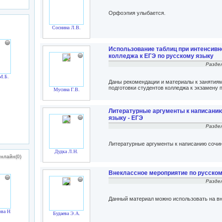
Орфоэпия улыбается.
Соснина Л.В.
Использование таблиц при интенсивн
колледжа к ЕГЭ по русскому языку
Разде
М.Б.
Даны рекомендации и материалы к занятия
подготовки студентов колледжа к экзамену 
Мусина Г.В.
Литературные аргументы к написанию
языку - ЕГЭ
Разде
Литературные аргументы к написанию сочин
Дудка Л.Н.
нлайн(0)
Внеклассное мероприятие по русском
Разде
Данный материал можно использовать на в
ва Н.З.
Будаева Э.А.