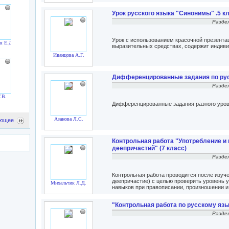
Урок русского языка "Синонимы" .5 к
Разде
Урок с использованием красочной презентац
я Е.Д.
выразительных средствах, содержит индиви
Иванцова А.Г.
Дифференцированные задания по ру
Разде
.В.
Дифференцированные задания разного уров
Азанова Л.С.
ющее
Контрольная работа "Употребление и
деепричастий" (7 класс)
Разде
Контрольная работа проводится после изуч
деепричастие) с целью проверить уровень 
Михальчик Л.Д.
навыков при правописании, произношении и
"Контрольная работа по русскому язык
Разде