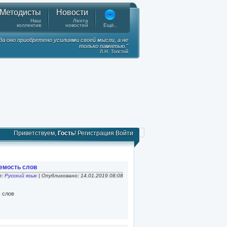
Методисты
Новости
Наш
Лента
коллектив
новостей
Ещё..
гда оно приобретено усилиями своей мысли, а не
только памятью."
Л.Н. Толстой
Приветствуем,
Гость
!
Регистрация
Войти
емость слов
л:
Русский язык
| Опубликовано: 14.01.2019 08:08
 слов