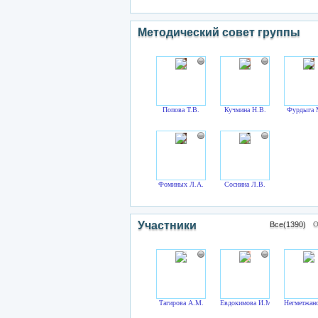
Методический совет группы
Попова Т.В.
Кучмина Н.В.
Фурдыга 
Фоминых Л.А.
Соснина Л.В.
Участники
Все(1390)
О
Тагирова А.М.
Евдокимова И.М.
Негметжано