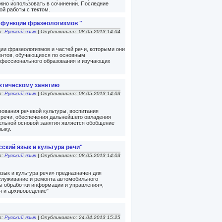
жно использовать в сочинении. Последние
ой работы с тектом.
 функции фразеологизмов "
л:
Русский язык
| Опубликовано: 08.05.2013 14:04
ии фразеологизмов и частей речи, которыми они
ентов, обучающихся по основным
фессионального образования и изучающих
ктическому занятию
л:
Русский язык
| Опубликовано: 08.05.2013 14:03
ования речевой культуры, воспитания
 речи, обеспечения дальнейшего овладения
льной основой занятия является обобщение
зыку.
ский язык и культура речи"
л:
Русский язык
| Опубликовано: 08.05.2013 14:03
зык и культура речи» предназначен для
служивание и ремонта автомобильного
ы обработки информации и управления»,
я и архивоведение"
л:
Русский язык
| Опубликовано: 24.04.2013 15:25