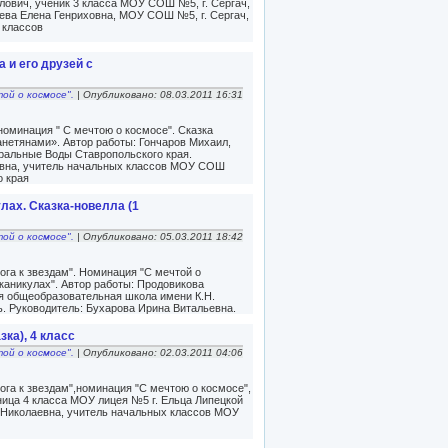
ович, ученик 3 класса МОУ СОШ №5, г. Сергач,
аева Елена Генриховна, МОУ СОШ №5, г. Сергач,
 классов
 и его друзей с
той о космосе".
| Опубликовано: 08.03.2011 16:31
 номинация " С мечтою о космосе". Сказка
анетянами». Автор работы: Гончаров Михаил,
ральные Воды Ставропольского края.
евна, учитель начальных классов МОУ СОШ
о края
лах. Сказка-новелла (1
той о космосе".
| Опубликовано: 05.03.2011 18:42
га к звездам". Номинация "С мечтой о
каникулах". Автор работы: Продовикова
я общеобразовательная школа имени К.Н.
ь. Руководитель: Бухарова Ирина Витальевна.
зка), 4 класс
той о космосе".
| Опубликовано: 02.03.2011 04:06
га к звездам",номинация "С мечтою о космосе",
ница 4 класса МОУ лицея №5 г. Ельца Липецкой
 Николаевна, учитель начальных классов МОУ