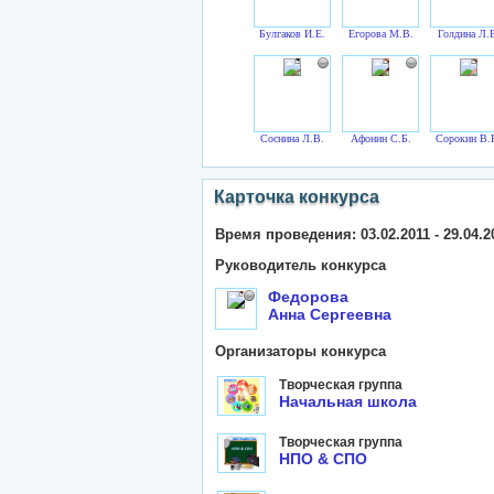
Булгаков И.Е.
Егорова М.В.
Голдина Л.
Соснина Л.В.
Афонин С.Б.
Сорокин В.
Карточка конкурса
Время проведения: 03.02.2011 - 29.04.2
Руководитель конкурса
Федорова
Анна Сергеевна
Организаторы конкурса
Творческая группа
Начальная школа
Творческая группа
НПО & СПО