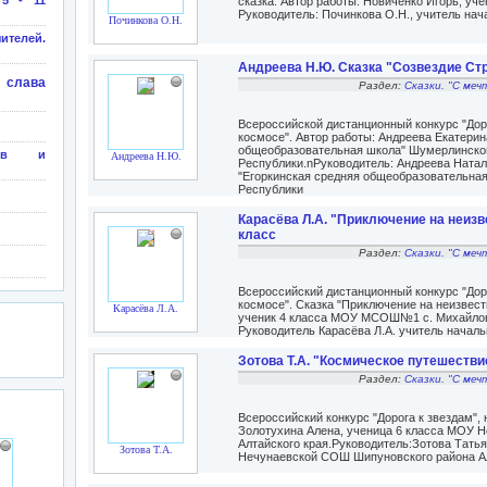
 5 - 11
сказка. Автор работы: Новиченко Игорь, у
Руководитель: Починкова О.Н., учитель н
Починкова О.Н.
елей.
Андреева Н.Ю. Сказка "Созвездие Стр
 слава
Раздел:
Сказки. "С меч
Всероссийской дистанционный конкурс "Доро
космосе". Автор работы: Андреева Екатерин
общеобразовательная школа" Шумерлинско
сов и
Андреева Н.Ю.
Республики.nРуководитель: Андреева Натал
"Егоркинская средняя общеобразовательна
Республики
Карасёва Л.А. "Приключение на неизве
класс
Раздел:
Сказки. "С меч
Всероссийский дистанционный конкурс "Доро
космосе". Сказка "Приключение на неизвест
Карасёва Л.А.
ученик 4 класса МОУ МСОШ№1 с. Михайловс
Руководитель Карасёва Л.А. учитель началь
Зотова Т.А. "Космическое путешествие
Раздел:
Сказки. "С меч
Всероссийский конкурс "Дорога к звездам",
Золотухина Алена, ученица 6 класса МОУ 
Алтайского края.Руководитель:Зотова Тать
Зотова Т.А.
Нечунаевской СОШ Шипуновского района Ал