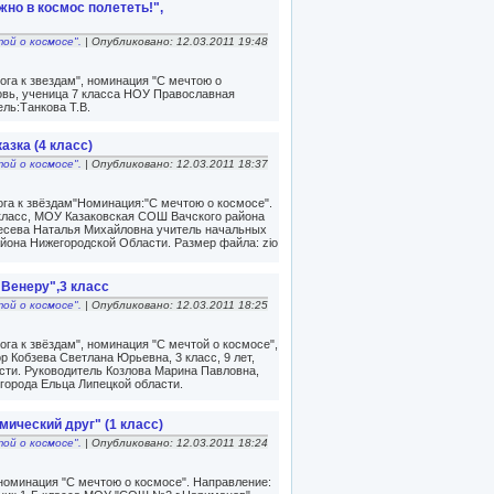
жно в космос полететь!",
той о космосе".
| Опубликовано: 12.03.2011 19:48
га к звездам", номинация "С мечтою о
бовь, ученица 7 класса НОУ Православная
ель:Танкова Т.В.
азка (4 класс)
той о космосе".
| Опубликовано: 12.03.2011 18:37
га к звёздам"Номинация:"С мечтою о космосе".
класс, МОУ Казаковская СОШ Вачского района
ресева Наталья Михайловна учитель начальных
йона Нижегородской Области. Размер файла: zio
 Венеру",3 класс
той о космосе".
| Опубликовано: 12.03.2011 18:25
га к звёздам", номинация "С мечтой о космосе",
ор Кобзева Светлана Юрьевна, 3 класс, 9 лет,
сти. Руководитель Козлова Марина Павловна,
орода Ельца Липецкой области.
мический друг" (1 класс)
той о космосе".
| Опубликовано: 12.03.2011 18:24
 номинация "С мечтою о космосе". Направление: