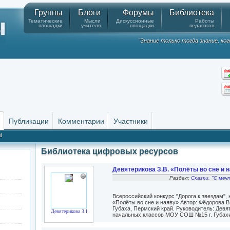
Группы
Блоги
Форумы
Библиотека
Тематические
Мысли
Дискуссионные
Работы
площадки
учителя
площадки
педагогов
"Знание только тогда знание, ко
Публикации
Комментарии
Участники
м
Библиотека цифровых ресурсов
Девятерикова З.В. «Полёты во сне и на
Раздел:
Сказки. "С меч
Всероссийский конкурс "Дорога к звездам",
«Полёты во сне и наяву» Автор: Фёдорова 
Губаха, Пермский край. Руководитель: Девя
Девятерикова З.В.
начальных классов МОУ СОШ №15 г. Губахи