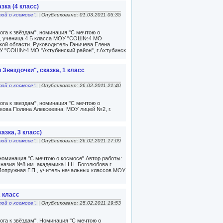
зка (4 класс)
той о космосе".
| Опубликовано: 01.03.2011 05:35
га к звёздам", номинация "С мечтою о
а, ученица 4 Б класса МОУ "СОШ№4 МО
ской области. Руководитель Ганичева Елена
ОУ "СОШ№4 МО "Ахтубинский район", г.Ахтубинск
Звездочки", сказка, 1 класс
той о космосе".
| Опубликовано: 26.02.2011 21:40
га к звездам", номинация "С мечтою о
очкова Полина Алексеевна, МОУ лицей №2, г.
азка, 3 класс)
той о космосе".
| Опубликовано: 26.02.2011 17:09
 номинация "С мечтою о космосе" Автор работы:
назия №8 им. академика Н.Н. Боголюбова г.
Попружная Г.П., учитель начальных классов МОУ
2 класс
той о космосе".
| Опубликовано: 25.02.2011 19:53
ога к звёздам". Номинация "С мечтою о