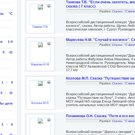
Танкова Т.В. "Если очень захотеть, мо
сказка ( 7 класс)
Раздел:
Сказки. "С меч
ли. "С
Всероссийский дистанционный конкурс "Доро
космосе", сказка. Автор работы: Щупко Лю
Танкова Т.В.
классическая гимназия, г. Сургут Руководит
Маресева Н.М. "Случай в космосе". Ск
ся 1-4
Раздел:
Сказки. "С меч
 5 -11
Всероссийский дистанционный конкурс"Доро
Автор работы:Фабулова Алёна Ивановна, 4 
Нижегородской области. Руководитель: Ма
Маресева Н.М.
классов МОУ Казаковская СОШ Вачского ра
17,7 kb/
Козлова М.П. Сказка "Путешествие на
 1 - 4
Раздел:
Сказки. "С меч
 5 - 11
Всероссийский дистанционный конкурс "Доро
сказка "Путешествие на Луну", 3 класс. Авт
МОУ лицей №5 города Ельца Липецкой обла
Козлова М.П.
Мы дети
учитель начальных классов МОУ лицея №5 г
Починкова О.Н. Сказка "Петя и его кос
Раздел:
Сказки. "С меч
 1 - 4
Всероссийский конкурс "Дорога к звездам",