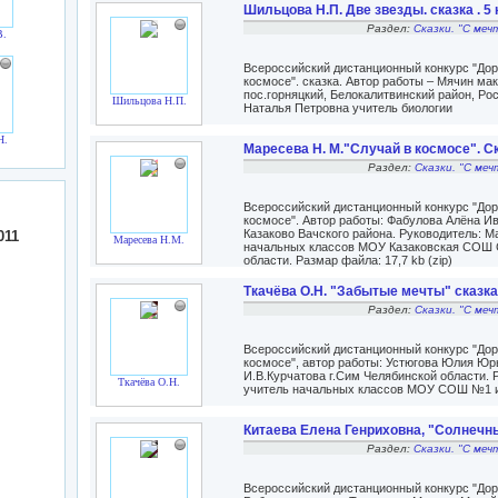
Шильцова Н.П. Две звезды. сказка . 5
Раздел:
Сказки. "С меч
В.
Всероссийский дистанционный конкурс "Доро
космосе". сказка. Автор работы – Мячин м
пос.горняцкий, Белокалитвинский район, Ро
Шильцова Н.П.
Наталья Петровна учитель биологии
Н.
Маресева Н. М."Случай в космосе". Ск
Раздел:
Сказки. "С меч
Всероссийский дистанционный конкурс "Доро
космосе". Автор работы: Фабулова Алёна И
Казаково Вачского района. Руководитель: 
011
Маресева Н.М.
начальных классов МОУ Казаковская СОШ С.
области. Размар файла: 17,7 kb (zip)
Ткачёва О.Н. "Забытые мечты" сказка 
Раздел:
Сказки. "С меч
Всероссийский дистанционный конкурс "Доро
космосе", автор работы: Устюгова Юлия Ю
И.В.Курчатова г.Сим Челябинской области. 
Ткачёва О.Н.
учитель начальных классов МОУ СОШ №1 им
Китаева Елена Генриховна, "Солнечны
Раздел:
Сказки. "С меч
Всероссийский дистанционный конкурс "Доро