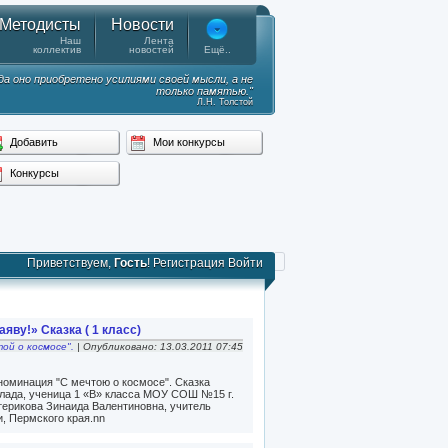
Методисты
Новости
Наш
Лента
коллектив
новостей
Ещё..
гда оно приобретено усилиями своей мысли, а не
только памятью."
Л.Н. Толстой
Добавить
Мои конкурсы
Конкурсы
Приветствуем,
Гость
!
Регистрация
Войти
яву!» Сказка ( 1 класс)
той о космосе".
| Опубликовано: 13.03.2011 07:45
 номинация "С мечтою о космосе". Сказка
Влада, ученица 1 «В» класса МОУ СОШ №15 г.
терикова Зинаида Валентиновна, учитель
, Пермского края.nn