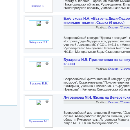
Работу выполнил: Тараканов Максим Михайл
Нижегородская область. Руководитель: Кит
Китаева Е.Г.
Нижегородская область, учитель начальных
Байлукова Н.А. «Встреча Дяди Федора
инопланетянами». Сказка (6 класс)
Раздел:
Сказки. "С меч
Всероссийский конкурс "Дорога к звездам",
«Встреча Дяди Федора и его друзей с инопл
Байлукова Н.А.
ученик 6-А класса МОУ СОШ №111 г. г.Мине
Руководитель: Байлукова Наталья Анатоль
№111 г. Минеральные Воды Ставропольског
Бухарова И.В. Приключения на канику
класс)
Раздел:
Сказки. "С меч
Всероссийский дистанционный конкурс "Доро
космосе". Сказка-новелла "Приключения на 
Бухарова И.В.
Екатерина, ученица 1 класса МОУ "Средняя
Новикова" г. Качканар Свердловская област
Лутовинова М.Н. Жизнь на Венере (ска
Раздел:
Сказки. "С меч
Всероссийский дистанционный конкурс "Доро
сказка. Автор работы: Людаева Полина, уче
области. Руководитель: Лутовинова Марина
Лутовинова М.Н.
лицея №5 г. Ельца Липецкой области.