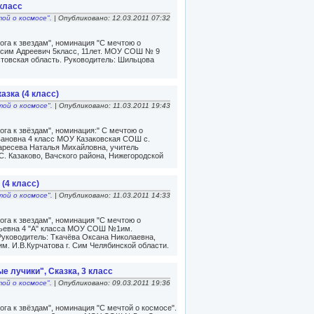
 класс
той о космосе".
| Опубликовано: 12.03.2011 07:32
га к звездам", номинация "С мечтою о
аксим Адреевич 5класс, 11лет. МОУ СОШ № 9
стовская область. Руководитель: Шильцова
азка (4 класс)
той о космосе".
| Опубликовано: 11.03.2011 19:43
га к звёздам", номинация:" С мечтою о
вановна 4 класс МОУ Казаковская СОШ с.
Маресева Наталья Михайловна, учитель
 Казаково, Вачского района, Нижегородской
(4 класс)
той о космосе".
| Опубликовано: 11.03.2011 14:33
га к звездам", номинация "С мечтою о
рьевна 4 "А" класса МОУ СОШ №1им.
Руководитель: Ткачёва Оксана Николаевна,
. И.В.Курчатова г. Сим Челябинской области.
е лучики", Сказка, 3 класс
той о космосе".
| Опубликовано: 09.03.2011 19:36
га к звёздам", номинация "С мечтой о космосе".