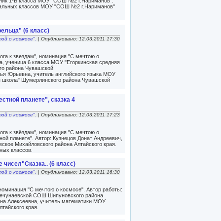
ченик 1-Б класса МОУ "СОШ №2 г.Нариманов".
ачальных классов МОУ "СОШ №2 г.Нариманов"
ельца" (6 класс)
той о космосе".
| Опубликовано: 12.03.2011 17:30
га к звездам", номинация "С мечтою о
а, ученица 6 класса МОУ "Егоркинская средняя
го района Чувашской
ья Юрьевна, учитель английского языка МОУ
я школа" Шумерлинского района Чувашской
стной планете", сказка 4
той о космосе".
| Опубликовано: 12.03.2011 17:23
га к звёздам", номинация "С мечтою о
ной планете". Автор: Кузнецов Донат Андреевич,
кое Михайловского района Алтайского края.
ных классов.
 чисел"Сказка.. (6 класс)
той о космосе".
| Опубликовано: 12.03.2011 16:30
 номинация "С мечтою о космосе". Автор работы:
Нечунаевской СОШ Шипуновского района
яна Алексеевна, учитель математики МОУ
тайского края.