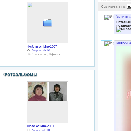
Сортировать по:
Умрилова
Наталья 
поздравл
Митюгина 
Файлы от kira-2007
От
Андреева Н.Ю.
5627 дней назад, 3 файлы
Фотоальбомы
Фото от kira-2007
От
Андреева Н.Ю.