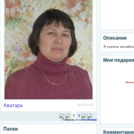
Описание
Я учитель английск
Мои подарк
Митюгин
Аватара
1
2
Папки
Комментари