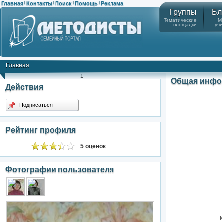
Главная
Контакты
Поиск
Помощь
Реклама
|
|
|
|
Группы
Бл
Тематические
М
площадки
уч
Главная
1
Общая инфо
Действия
Подписаться
Рейтинг профиля
5 оценок
Фотографии пользователя