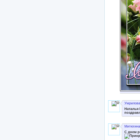
Умрилова
Наталья 
поздравл
Митюгина 
С днем р