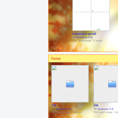
песни для детей
От
Качанова Н.В.
6007 дней назад, 12 аудио
Папки
232
236
От
Качанова Н.В.
От
Качанова Н.В.
5639 дней назад, 1 файлы
5641 дней назад, 1 