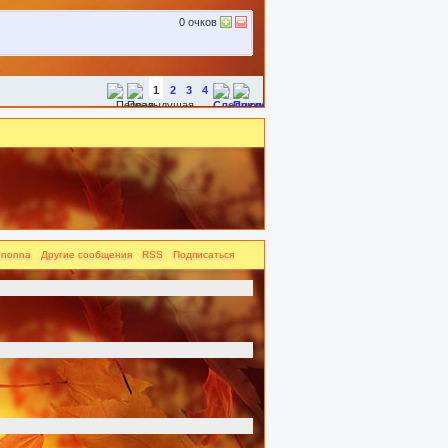
0
очков
1
2
3
4
 nonna
Другие сообщения
RSS
Подписаться