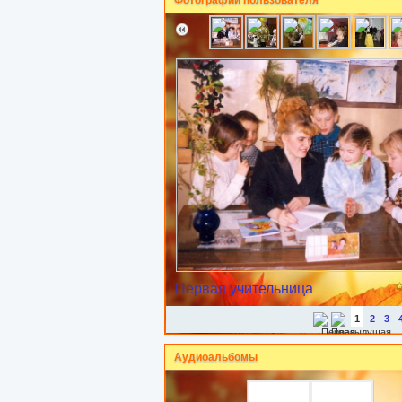
Фотографии пользователя
Первая учительница
1
2
3
Аудиоальбомы