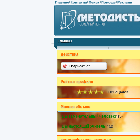
Главная
Контакты
Поиск
Помощь
Реклама
|
|
|
|
Главная
1
Действия
Подписаться
Рейтинг профиля
101 оценок
Мнения обо мне
"
Вы замечательный человек!
"
(5)
"
Вы настоящий Учитель!
"
(2)