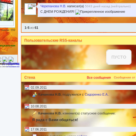
Черепанова Н.В.
написал(а)
5043 дней назад (
нейтрально
)
С ДНЕМ РОЖДЕНИЯ!
1-5
из
61
тников: 559
Пользовательские RSS-каналы
ициальная
ПУСТО
Стена
Все сообщения
Сообщение от
02.09.2011
Качанова Н.В.
подружился с
Сидоренко Е.А.
.
10.08.2011
Качанова Н.В.
изменил(а) статусное сообщение:
Я рада с Вами общаться!
17.06.2011