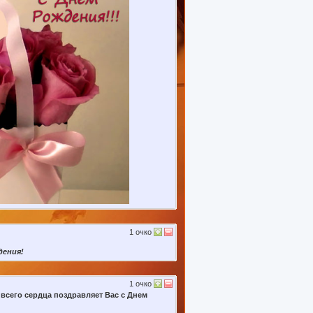
1
очко
дения!
1
очко
всего сердца поздравляет Вас с Днем