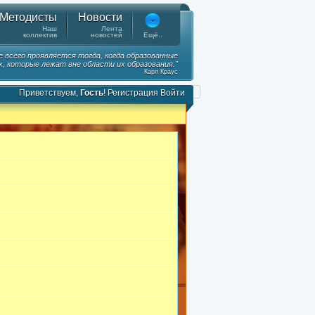
Методисты
Новости
Наш
Лента
коллектив
новостей
Ещё..
е всего проявляется тогда, когда образованные
, которые лежат вне области их образования."
Карл Краус
Приветствуем,
Гость
!
Регистрация
Войти