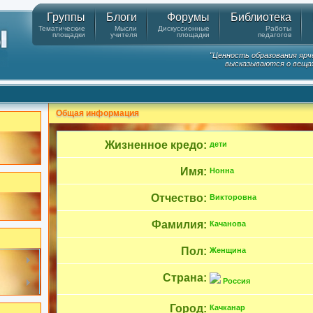
Группы
Блоги
Форумы
Библиотека
Тематические
Мысли
Дискуссионные
Работы
площадки
учителя
площадки
педагогов
"Ценность образования ярч
высказываются о вещах
Общая информация
Жизненное кредо:
дети
Имя:
Нонна
Отчество:
Викторовна
Фамилия:
Качанова
Пол:
Женщина
Страна:
Россия
Город:
Качканар