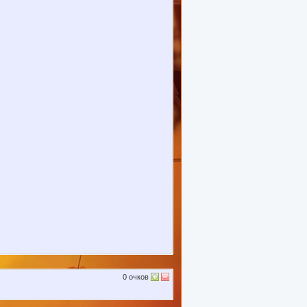
0
очков