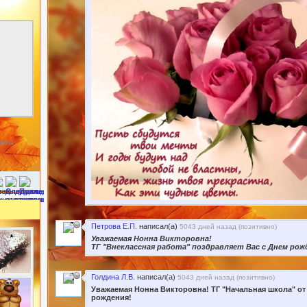
файлы
Петрова Е.П.
написал(а)
5043 дней назад (
позитивно
)
Уважаемая Нонна Викторовна!
ТГ "Внеклассная работа" поздравляет Вас с Днем рож
Голдина Л.В.
написал(а)
5043 дней назад (
позитивно
)
Уважаемая Нонна Викторовна! ТГ "Начальная школа" от 
рождения!