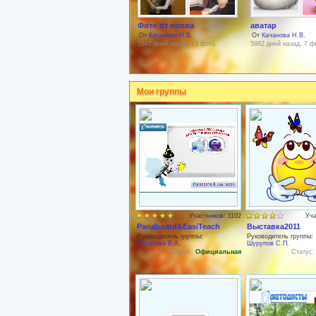
Фото от nonna
аватар
От
Качанова Н.В.
От
Качанова Н.В.
5947 дней назад, 13 фото
5982 дней назад, 7 ф
Мои группы
Участников: 1102
Уча
Panaboard&EasiTeach
Выставка2011
Руководитель группы:
Руководитель группы:
Тарасова В.А.
Шурупов С.П.
Статус:
Официальная
Статус