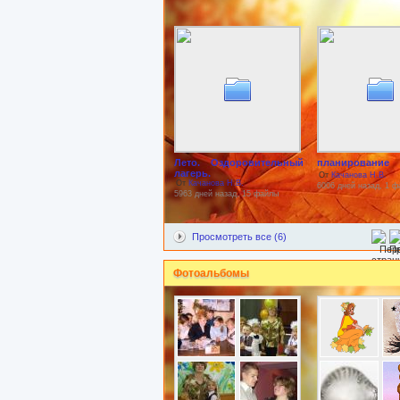
Лето. Оздоровительный
планирование
лагерь.
От
Качанова Н.В.
От
Качанова Н.В.
6006 дней назад, 1 
5963 дней назад, 15 файлы
Просмотреть все (6)
Фотоальбомы