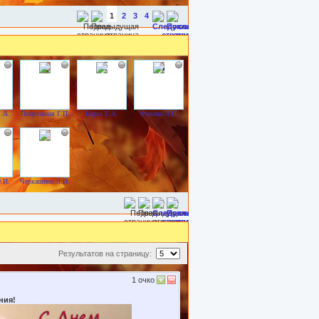
1
2
3
4
.А.
Попружная Г.П.
Борщ Е.А.
Фокина Л.П.
.И.
Черкашина Л.И.
Результатов на страницу:
1
очко
ния!