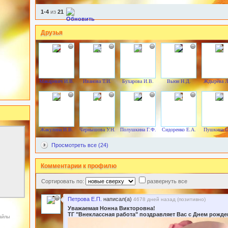
1-4
из
21
Друзья
Макаревич И.В.
Иванова Т.И.
Бухарова И.В.
Вьюн Н.Д.
Ждырёва Л
Жакулина И.В.
Чернышова У.Н.
Полушкина Г.Ф.
Сидоренко Е.А.
Пушкина О
Просмотреть все (24)
Комментарии к профилю
Сортировать по:
развернуть все
Петрова Е.П.
написал(а)
4678 дней назад (
позитивно
)
Уважаемая Нонна Викторовна!
ТГ "Внеклассная работа" поздравляет Вас с Днем рожде
файлы