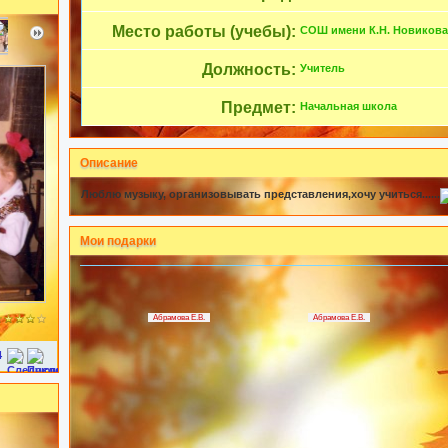
Место работы (учебы):
СОШ имени К.Н. Новикова
Должность:
Учитель
Предмет:
Начальная школа
Описание
Люблю музыку, организовывать представления,хочу учиться......
Мои подарки
Абрамова Е.В.
Абрамова Е.В.
4