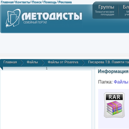
Главная
Контакты
Поиск
Помощь
Реклама
|
|
|
|
Группы
Бл
Тематические
М
площадки
уч
Главная
Файлы
Файлы от Pisareva
Писарева Т.В. Памяти та
1
Информация 
Папка:
Файлы 