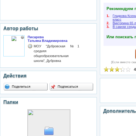
Рекомендуем п
1.
Гладкова Ксени
класс
2.
Викторина 65 
3.
В самом серд
Автор работы
Или поискать 
Писарева
Татьяна Владимировна
МОУ "Дубровская №1
средняя
общеобразовательная
школа", Дубровка
[Если вместо ска
4
Действия
Поделиться
Подписаться
Папки
Дополнитель