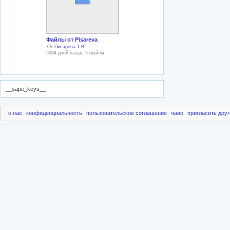
Файлы от Pisareva
От
Писарева Т.В.
5984 дней назад, 5 файлы
__sape_keys__
о нас
конфиденциальность
пользовательское соглашение
чаво
пригласить друг