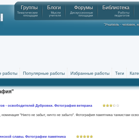
Группы
Блоги
Форумы
Библиотека
Тематические
Мысли
Дискуссионные
Работы
площадки
учителя
площадки
педагогов
"Учитель - человек,
е работы
Популярные работы
Избранные работы
Теги
Кате
афия"
стов - освободителей Дубровки. Фотография ветерана
инской славы. Фотографии памятника