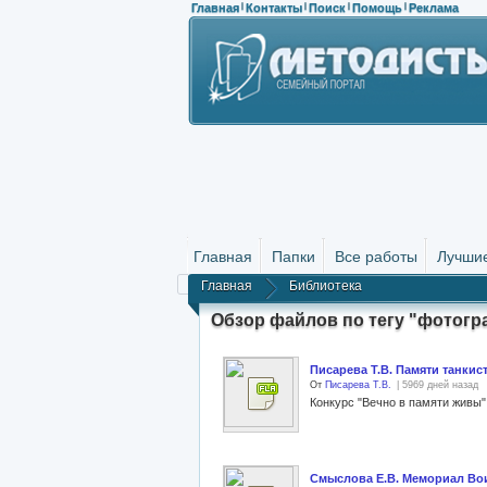
Главная
Контакты
Поиск
Помощь
Реклама
|
|
|
|
Главная
Папки
Все работы
Лучши
Главная
Библиотека
Обзор файлов по тегу "фотогр
Писарева Т.В. Памяти танки
От
Писарева Т.В.
| 5969 дней назад
Смыслова Е.В. Мемориал Во