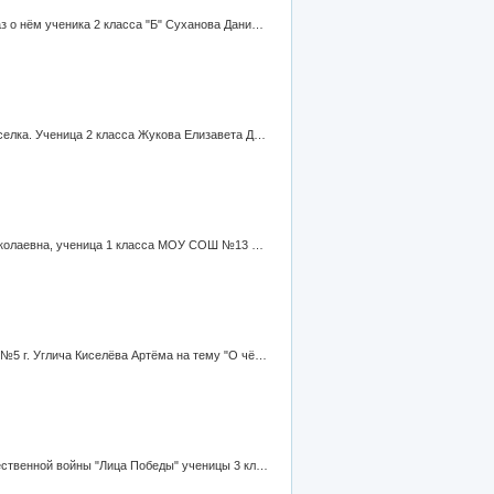
Конкурс "Вечно в памяти живы", номинация "Никто не забыт, ничто не забыто" Фотографии памятника и краткий рассказ о нём ученика 2 класса "Б" Суханова Данилы Ивановича.
Конкурс "Вечно в памяти живы" Номинация "Никто не забыт, ничто не забыто" . Фотографии памятных мест нашего поселка. Ученица 2 класса Жукова Елизавета Дмитриева.
Конкурс "Вечно в памяти живы". Номинация " Никто не забыт, ничто не забыто". Автор работы - Колупаева Наталия Николаевна, ученица 1 класса МОУ СОШ №13 с углубленным изучением ряда предметов. Учитель - Жукова Татьяна Анатольевна.
Конкурс "Вечно в памяти живы", номинация "Они сражались за Родину", сочинение учащегося 2 "а" класса МОУ СОШ №5 г. Углича Киселёва Артёма на тему "О чём рассказало пожелтевшее фото".
Конкурс "Вечно в памяти живы". Номинация "Никто не забыт, ничто не забыто". Фотографии участников Великой Отечественной войны "Лица Победы" ученицы 3 класса Андрюшиной Марии Сергеевны.