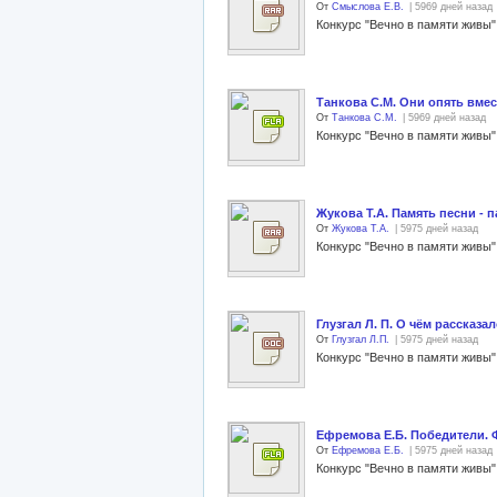
От
Смыслова Е.В.
| 5969 дней назад
Танкова С.М. Они опять вмес
От
Танкова С.М.
| 5969 дней назад
Жукова Т.А. Память песни - 
От
Жукова Т.А.
| 5975 дней назад
Глузгал Л. П. О чём рассказ
От
Глузгал Л.П.
| 5975 дней назад
Ефремова Е.Б. Победители.
От
Ефремова Е.Б.
| 5975 дней назад