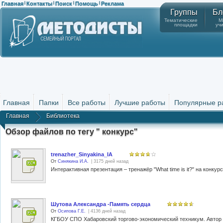
Главная
Контакты
Поиск
Помощь
Реклама
|
|
|
|
Группы
Бл
Тематические
М
площадки
уч
Главная
Папки
Все работы
Лучшие работы
Популярные р
Главная
Библиотека
Обзор файлов по тегу " конкурс"
trenazher_Sinyakina_IA
От
Синякина И.А.
| 3175 дней назад
Интерактивная презентация – тренажёр "What time is it?" на конкурс
Шутова Александра -Память сердца
От
Осипова Г.Е.
| 4136 дней назад