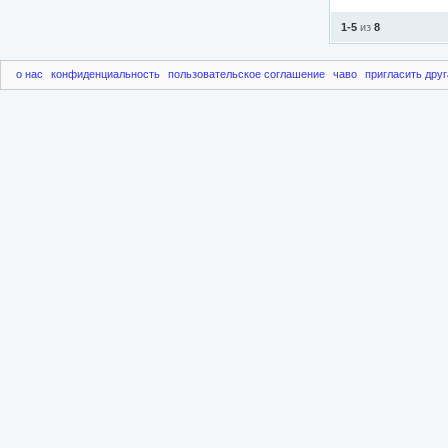
1-5
из
8
о нас
конфиденциальность
пользовательское соглашение
чаво
пригласить друг