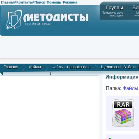
Главная
Контакты
Поиск
Помощь
Реклама
|
|
|
|
Группы
Бл
Тематические
М
площадки
уч
Главная
Файлы
Файлы от asbuka-nata
Щёлокова Н.А. Дети в
1
Информация 
Папка:
Файлы 