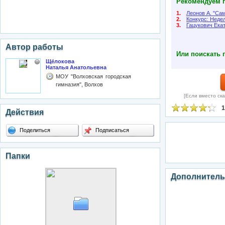
Рекомендуем п
1.
Леонов А. "Са
2.
Конкурс: Неде
3.
Гацукович Ека
Автор работы
Или поискать 
Щёлокова
Наталья Анатольевна
МОУ "Волховская городская
гимназия", Волхов
[Если вместо ска
1
Действия
Поделиться
Подписаться
Папки
Дополнитель