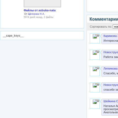
Файлы от asbuka-nata
От
Щёлокова Н.А.
5974 дней назад, 2 файлы
Комментари
Сортировать по:
__sape_keys__
Каримова 
Интересна
Новоструе
Работа за
Литвякова
Спасибо, 
Невоструе
спасибо за
Шейкина С
Наталья Ан
просматри
Анатольев