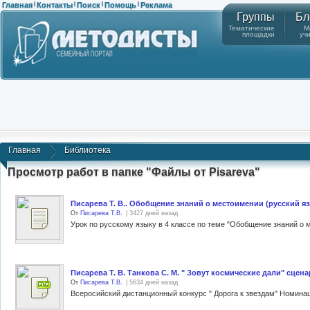
Главная
Контакты
Поиск
Помощь
Реклама
|
|
|
|
Группы
Бл
Тематические
М
площадки
уч
Главная
Библиотека
Просмотр работ в папке "Файлы от Pisareva"
Писарева Т. В.. Обобщение знаний о местоимении (русский язы
От
Писарева Т.В.
| 3427 дней назад
Писарева Т. В. Танкова С. М. " Зовут космические дали" сцен
От
Писарева Т.В.
| 5634 дней назад