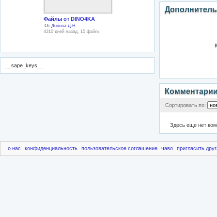
Дополнитель
Файлы от DINO4KA
От
Донова Д.Н.
4310 дней назад, 15 файлы
__sape_keys__
Комментари
Сортировать по:
Здесь еще нет ко
о нас
конфиденциальность
пользовательское соглашение
чаво
пригласить друг