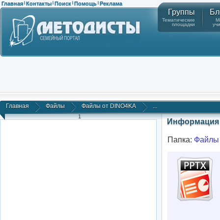
Главная
Контакты
Поиск
Помощь
Реклама
|
|
|
|
Группы
Бл
Тематические
М
площадки
уч
Главная
Файлы
Файлы от DINO4KA
...
1
Информация 
Папка:
Файлы