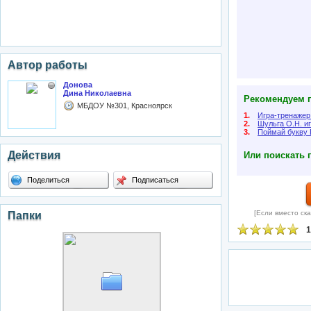
Автор работы
Донова
Дина Николаевна
Рекомендуем п
МБДОУ №301, Красноярск
1.
Игра-тренажер
2.
Шульга О.Н. и
3.
Поймай букву 
Действия
Или поискать 
Поделиться
Подписаться
[Если вместо ска
Папки
1