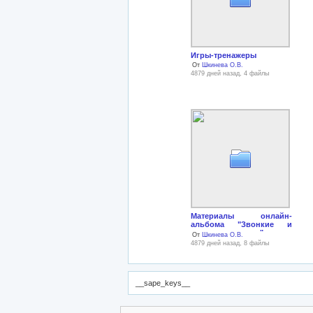
Игры-тренажеры
От
Шкинева О.В.
4879 дней назад, 4 файлы
Материалы онлайн-
альбома "Звонкие и
глухие согласные"
От
Шкинева О.В.
4879 дней назад, 8 файлы
__sape_keys__