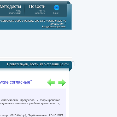
Методисты
Новости
Наш
Лента
коллектив
новостей
Ещё..
ошелька себе в голову, его уже никто у вас не
отнимет. "
Бенджамин Франклин
Приветствуем,
Гость
!
Регистрация
Войти
ухие согласные"
нематических процессов; • формирование
ноценными навыками учебной деятельности;
.
азмер: 5857 Кб (zip), Опубликовано: 17.07.2013