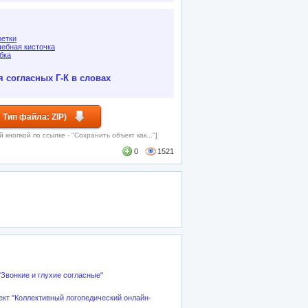
етки
ебная кисточка
бка
согласных Г-К в словах
 Тип файла: ZIP)
кнопкой по ссылке - "Сохранить объект как..."]
0
1521
Звонкие и глухие согласные"
ект "Коллективный логопедический онлайн-