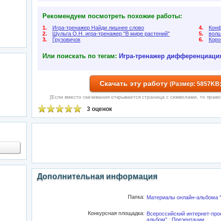
Рекомендуем посмотреть похожие работы:
1.
Игра-тренажер Найди лишнее слово
4.
Конф
2.
Шульга О.Н. игра-тренажер "В мире растений"
5.
волш
3.
Грузовичок
6.
Коро
Или поискать по тегам:
Игра-тренажер
дифференциация 
Скачать эту работу
(Размер: 5857KB;
[Если вместо скачивания открывается страница с символами, то правой 
3 оценок
Дополнительная информация
Папка:
Материалы онлайн-альбома "
Конкурсная площадка:
Всероссийский интернет-про
альбом" : Презентации