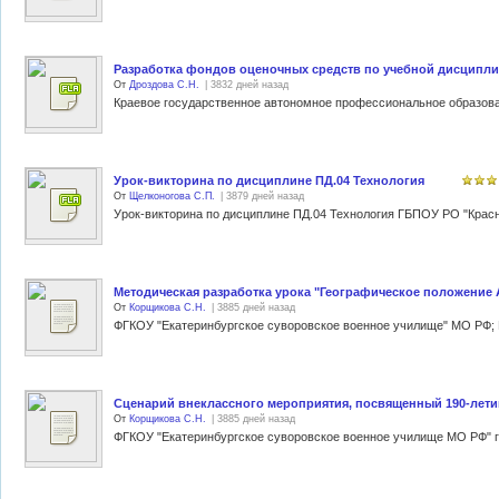
Разработка фондов оценочных средств по учебной дисципл
От
Дроздова С.Н.
| 3832 дней назад
Урок-викторина по дисциплине ПД.04 Технология
От
Щелконогова С.П.
| 3879 дней назад
Методическая разработка урока "Географическое положение
От
Корщикова С.Н.
| 3885 дней назад
Сценарий внеклассного мероприятия, посвященный 190-лети
От
Корщикова С.Н.
| 3885 дней назад