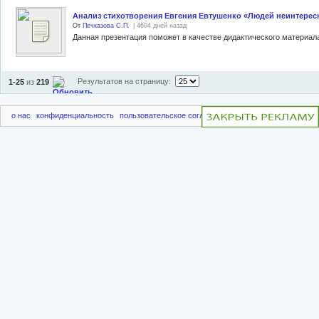
Анализ стихотворения Евгения Евтушенко «Людей неинтерес
От
Печказова С.П.
| 4604 дней назад
Результатов на страницу:
1-25
из
219
о нас
конфиденциальность
пользовательское соглашение
чаво
пригласить друг