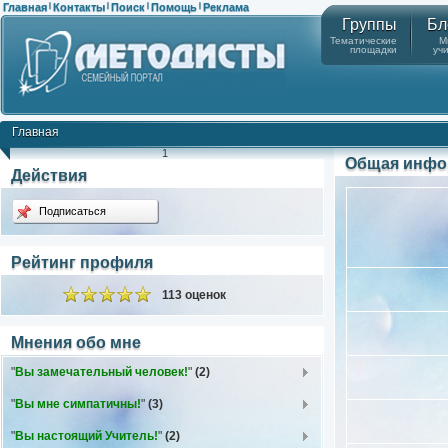
Главная
Контакты
Поиск
Помощь
Реклама
|
|
|
|
Группы
Бл
Тематические
М
площадки
уч
Главная
1
Общая инфо
Действия
Подписаться
Рейтинг профиля
113 оценок
Мнения обо мне
"
Вы замечательный человек!
"
(2)
"
Вы мне симпатичны!
"
(3)
"
Вы настоящий Учитель!
"
(2)