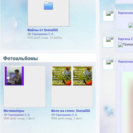
Карнизова
Файлы от Sveta555
От
Горелышева С.А.
5255 дней назад, 16 файлы
Каргина О
Фотоальбомы
Карнизова
Мотиваторы
Фото на стене: Sveta555
От
Горелышева С.А.
От
Горелышева С.А.
5080 дней назад, 1 фото
5098 дней назад, 2 фото