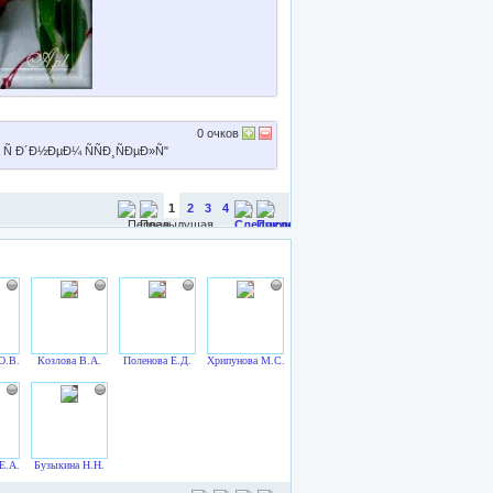
0
очков
1
2
3
4
О.В.
Козлова В.А.
Поленова Е.Д.
Хрипунова М.С.
Е.А.
Бузыкина Н.Н.