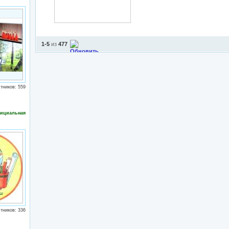
1-5
из
477
тников: 559
ициальная
тников: 336