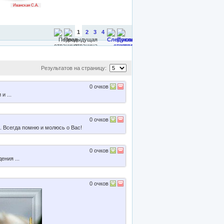
Иванская С.А.
1
2
3
4
Результатов на страницу:
0
очков
0
очков
. Всегда помню и молюсь о Вас!
0
очков
0
очков