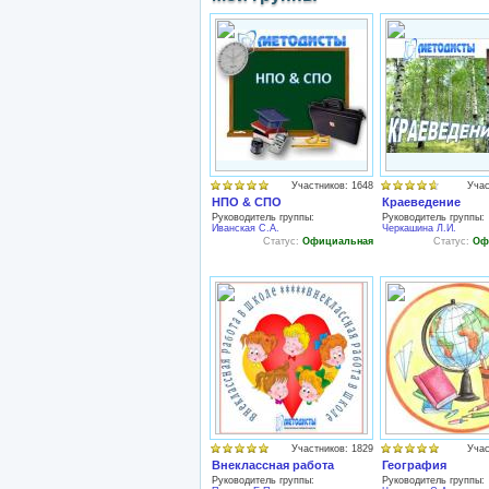
Участников: 1648
Учас
НПО & СПО
Краеведение
Руководитель группы:
Руководитель группы:
Иванская С.А.
Черкашина Л.И.
Статус:
Официальная
Статус:
Оф
Участников: 1829
Учас
Внеклассная работа
География
Руководитель группы:
Руководитель группы: