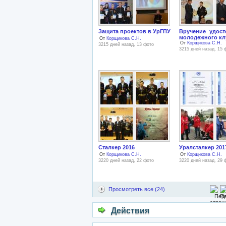
Защита проектов в УрГПУ
Вручение удост
молодежного кл
От
Корщикова С.Н.
От
Корщикова С.Н.
3215 дней назад, 13 фото
3215 дней назад, 15 
Сталкер 2016
Уралсталкер 201
От
Корщикова С.Н.
От
Корщикова С.Н.
3220 дней назад, 22 фото
3220 дней назад, 29 
Просмотреть все (24)
Действия