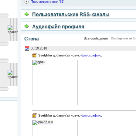
Просмотреть все (61)
Пользовательские RSS-каналы
Аудиофайл профиля
Стена
Все сообщения
Сообщение от Sv
08.10.2018
Svetjhka
добавил(а) новую
фотографию
.
Svetjhka
добавил(а) новую
фотографию
.