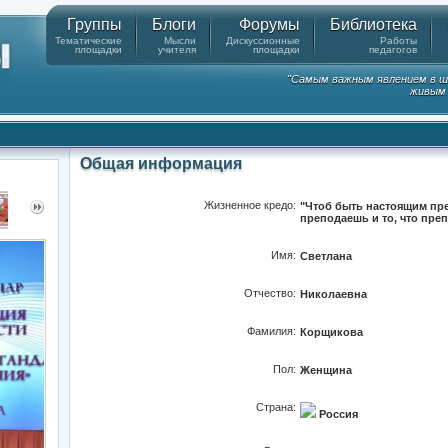
Группы
Блоги
Форумы
Библиотека
Тематические
Мысли
Дискуссионные
Работы
площадки
учителя
площадки
педагогов
"Самым важным явлением в ш
живым 
Общая информация
Жизненное кредо:
"Чтоб быть настоящим пре
преподаешь и то, что пре
Имя:
Светлана
Отчество:
Николаевна
Фамилия:
Корщикова
Пол:
Женщина
Страна:
Россия