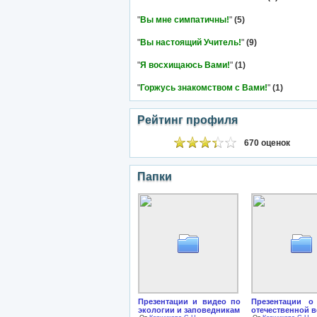
"
Вы мне симпатичны!
"
(5)
"
Вы настоящий Учитель!
"
(9)
"
Я восхищаюсь Вами!
"
(1)
"
Горжусь знакомством с Вами!
"
(1)
Рейтинг профиля
670 оценок
Папки
Презентации и видео по
Презентации о
экологии и заповедникам
отечественной 