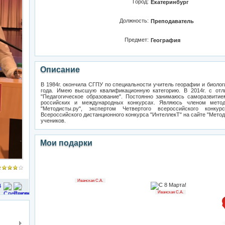
Город:
Екатеринбург
Должность:
Преподаватель
Предмет:
География
Описание
В 1984г. окончила СГПУ по специальности учитель георафии и биолог
года. Имею высшую квалификационную категорию. В 2014г. с отл
"Педагогическое образование". Постоянно занимаюсь саморазвити
российских и международных конкурсах. Являюсь членом мето
"Методисты.ру", экспертом Четвертого всероссийского конкур
Всероссийского дистанционного конкурса "ИнтеллекТ" на сайте "Мето
учеников.
Мои подарки
Иванская С.А.
4
Иванская С.А.