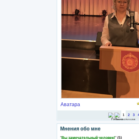
Аватара
1
2
3
Мнения обо мне
"
Вы замечательный человек!
"
(5)