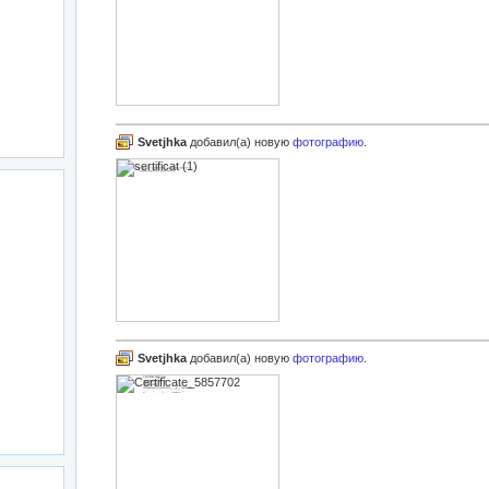
Svetjhka
добавил(а) новую
фотографию
.
Svetjhka
добавил(а) новую
фотографию
.