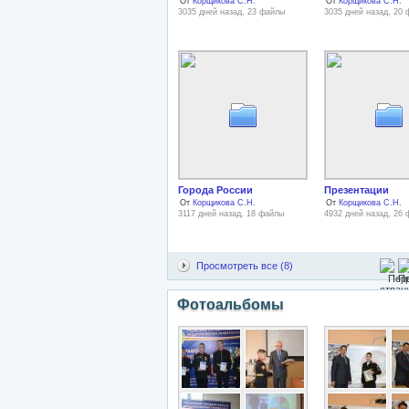
От
Корщикова С.Н.
От
Корщикова С.Н.
3035 дней назад, 23 файлы
3035 дней назад, 20
Города России
Презентации
От
Корщикова С.Н.
От
Корщикова С.Н.
3117 дней назад, 18 файлы
4932 дней назад, 26
Просмотреть все (8)
Фотоальбомы