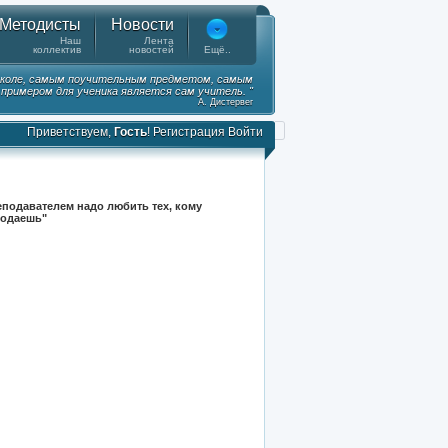
Методисты
Новости
Наш
Лента
коллектив
новостей
Ещё..
коле, самым поучительным предметом, самым
примером для ученика является сам учитель. "
А. Дистервег
Приветствуем,
Гость
!
Регистрация
Войти
подавателем надо любить тех, кому
подаешь"