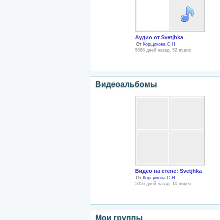
Аудио от Svetjhka
От
Корщикова С.Н.
5068 дней назад, 52 аудио
Видеоальбомы
Видео на стене: Svetjhka
От
Корщикова С.Н.
5056 дней назад, 10 видео
Мои группы