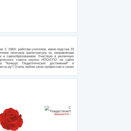
ии. С 1982г. работаю учителем, имею педстаж 33
ичием окончила магистратуру по направлению
ем и самообразованием. Участвую в различных
дического совета группы НПО/СПО на сайте
са "Конкурс Педагогических достижений" и
дисты.ру"/ Очень люблю свою профессию и своих
Аракелян Н.А.