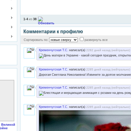
1-4
из
38
Комментарии к профилю
Сортировать по:
развернуть все
Кременчугская Т.С.
написал(а)
2282 дней назад (
нейтрально
)
Кременчугская Т.С.
написал(а)
2285 дней назад (
нейтрально
)
Дорогая Светлана Николаевна! Извините за долгое молчание
Кременчугская Т.С.
написал(а)
2285 дней назад (
нейтрально
)
Кременчугская Т.С.
написал(а)
2285 дней назад (
нейтрально
)
 Великой
войне