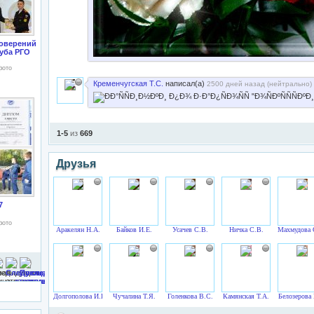
оверений
уба РГО
фото
Кременчугская Т.С.
написал(а)
2500 дней назад (
нейтрально
)
1-5
из
669
Друзья
7
фото
Аракелян Н.А.
Байков И.Е.
Усачев С.В.
Ничка С.В.
Махмудова 
Долгополова И.В.
Чучалина Т.Я.
Голенкова В.С.
Камянская Т.А.
Белозерова 