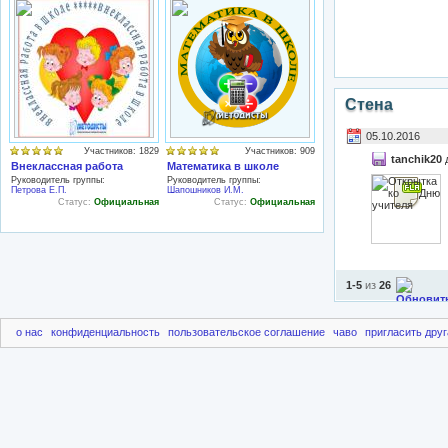
Стена
05.10.2016
Участников: 1829
Участников: 909
tanchik20
Внеклассная работа
Математика в школе
Руководитель группы:
Руководитель группы:
Петрова Е.П.
Шапошников И.М.
Статус:
Официальная
Статус:
Официальная
1-5
из
26
о нас
конфиденциальность
пользовательское соглашение
чаво
пригласить друг