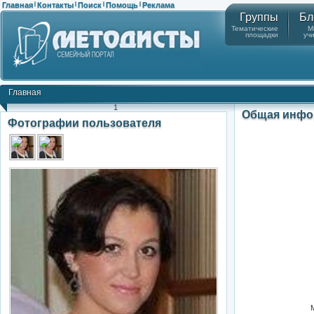
Главная
Контакты
Поиск
Помощь
Реклама
|
|
|
|
Группы
Бл
Тематические
М
площадки
уч
Главная
1
Общая инфо
Фотографии пользователя