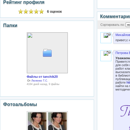
Рейтинг профиля
6 оценок
Комментари
Папки
Сортировать по:
Михайлов
привет,с 
Петрова 
Уважаема
Приветст
для себя
работ кл
высказат
в библио
Файлы от tanchik20
публикац
От
Люленко Т.С.
работе
ht
4164 дней назад, 9 файлы
найти на
методичес
Фотоальбомы