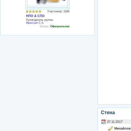
Участников: 1648
НПО & СПО
Руководитель группы:
Иванская С.А.
Статус:
Официальная
Стена
27.11.2017
Михайлов 