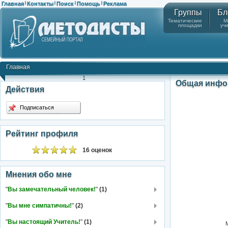
Главная
Контакты
Поиск
Помощь
Реклама
|
|
|
|
Группы
Бл
Тематические
М
площадки
уч
Главная
1
Общая инфо
Действия
Подписаться
Рейтинг профиля
16 оценок
Мнения обо мне
"
Вы замечательный человек!
"
(1)
"
Вы мне симпатичны!
"
(2)
"
Вы настоящий Учитель!
"
(1)