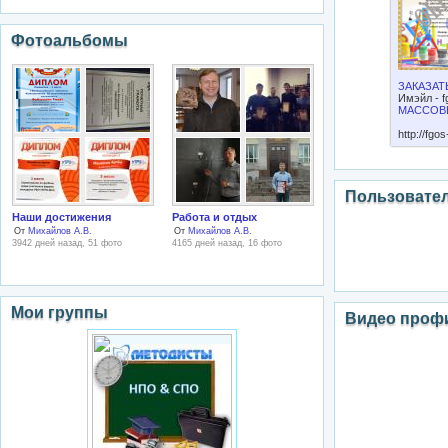
Фотоальбомы
ЗАКАЗАТЬ
Имэйл -
f
МАССОВ
http://fgo
Пользовате
Наши достижения
Работа и отдых
От
Михайлов А.В.
От
Михайлов А.В.
3942 дней назад, 51 фото
4165 дней назад, 16 фото
Мои группы
Видео проф