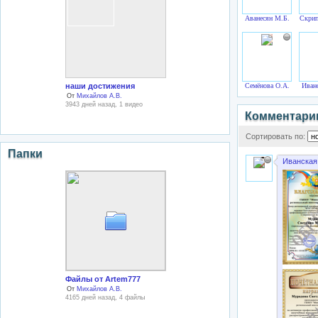
Аванесян М.Б.
Скрип
наши достижения
Семёнова О.А.
Иван
От
Михайлов А.В.
3943 дней назад, 1 видео
Комментари
Сортировать по:
Папки
Иванская
Файлы от Artem777
От
Михайлов А.В.
4165 дней назад, 4 файлы