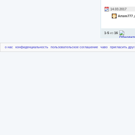
14.03.2017
Artem777
д
1-5
из
16
о нас
конфиденциальность
пользовательское соглашение
чаво
пригласить друг