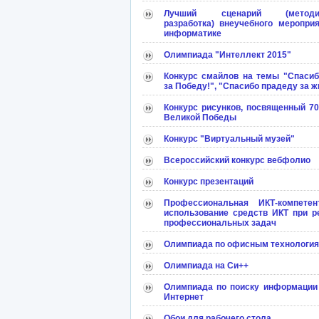
Лучший сценарий (методич
разработка) внеучебного меропри
информатике
Олимпиада "Интеллект 2015"
Конкурс смайлов на темы "Спасиб
за Победу!", "Спасибо прадеду за ж
Конкурс рисунков, посвященный 7
Великой Победы
Конкурс "Виртуальный музей"
Всероссийский конкурс вебфолио
Конкурс презентаций
Профессиональная ИКТ-компетент
использование средств ИКТ при р
профессиональных задач
Олимпиада по офисным технологи
Олимпиада на Си++
Олимпиада по поиску информации 
Интернет
Обои для рабочего стола