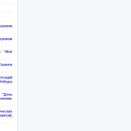
фровом
фровом
у: "Моё
"Скажем
нтаций
Победы
 "День
омним,
ческих
иятий,