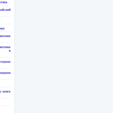
атика
ийский
ика
лине
лине
гии в
терное
нерная
о книге