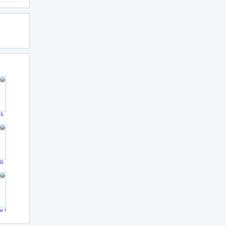
.Б.
.В.
я О.Г.