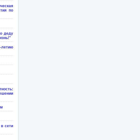
еская
ятия по
о деду
изнь!"
0-летию
ность:
ешении
ям
в сети