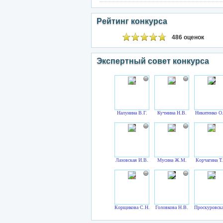
Рейтинг конкурса
486 оценок
Экспертный совет конкурса
Налунина В.Г.
Кучмина Н.В.
Никитенко О
Лазовская И.В.
Мусина Ж.М.
Корчагина Т
Корщикова С.Н.
Головкова Н.В.
Проскуровска