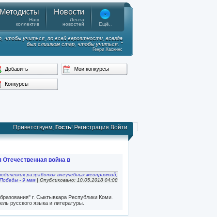
Методисты
Новости
Наш
Лента
коллектив
новостей
Ещё..
, чтобы учиться, по всей вероятности, всегда
был слишком стар, чтобы учиться. "
Генри Хаскинс
Добавить
Мои конкурсы
Конкурсы
Приветствуем,
Гость
!
Регистрация
Войти
я Отечественная война в
тодических разработок внеучебных меоприятий,
Победы - 9 мая
| Опубликовано: 10.05.2018 04:08
бразования" г. Сыктывкара Республики Коми.
ель русского языка и литературы.