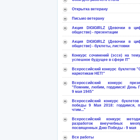
Открытка ветерану
Письмо ветерану
Акция DIGIGIRLZ (Девочки в ци
обществе) - презентации
Акция DIGIGIRLZ (Девочки в ци
обществе) - буклеты, листовки
Конкурс сочинений (эссе) на тем
успешное будущее в сфере IT"
Всероссийский конкурс буклетов 
наркотикам НЕТ!"
Всероссийский конкурс презе
"Помним, любим, гордимся! День 
9 мая 1945"
Всероссийский конкурс буклетов
победы 9 Мая 2018: гордимся, п
чтим..."
Всероссийский конкурс методи
разработок внеучебных меопр
посвященных Дню Победы - 9 мая
Все работы