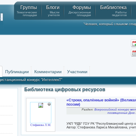
Группы
Блоги
Форумы
Библиотека
Тематические
Мысли
Дискуссионные
Работы
площадки
учителя
площадки
педагогов
"Человек, который слишком стар
Публикации
Комментарии
Участники
дистанционный конкурс "ИнтеллекТ"
Библиотека цифровых ресурсов
«Строки, опалённые войной» (Велика
поэзии)
Раздел:
Всероссийский конкурс ме
посвященных Дню 
УКП "РДБ" ГОУ РК "Республиканский центр о
Стефанова Л.М.
Автор: Стефанова Лариса Михайловна, учит