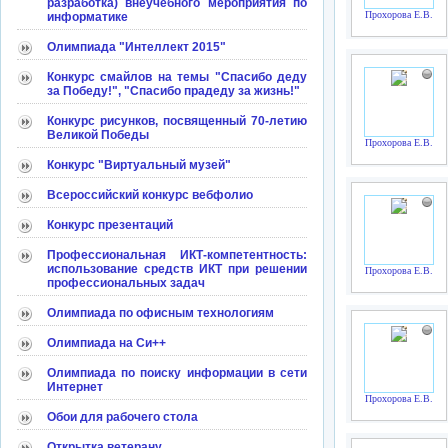
разработка) внеучебного мероприятия по
Прохорова Е.В.
информатике
Олимпиада "Интеллект 2015"
Конкурс смайлов на темы "Спасибо деду
за Победу!", "Спасибо прадеду за жизнь!"
Конкурс рисунков, посвященный 70-летию
Великой Победы
Прохорова Е.В.
Конкурс "Виртуальный музей"
Всероссийский конкурс вебфолио
Конкурс презентаций
Профессиональная ИКТ-компетентность:
использование средств ИКТ при решении
Прохорова Е.В.
профессиональных задач
Олимпиада по офисным технологиям
Олимпиада на Си++
Олимпиада по поиску информации в сети
Интернет
Прохорова Е.В.
Обои для рабочего стола
Открытка ветерану