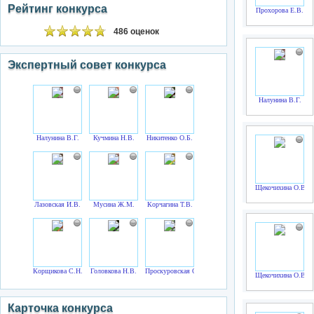
Рейтинг конкурса
Прохорова Е.В.
486 оценок
Экспертный совет конкурса
Налунина В.Г.
Налунина В.Г.
Кучмина Н.В.
Никитенко О.Б.
Щекочихина О.В.
Лазовская И.В.
Мусина Ж.М.
Корчагина Т.В.
Корщикова С.Н.
Головкова Н.В.
Проскуровская О.Г.
Щекочихина О.В.
Карточка конкурса