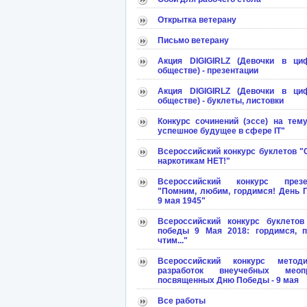
Открытка ветерану
Письмо ветерану
Акция DIGIGIRLZ (Девочки в ци
обществе) - презентации
Акция DIGIGIRLZ (Девочки в ци
обществе) - буклеты, листовки
Конкурс сочинений (эссе) на тем
успешное будущее в сфере IT"
Всероссийский конкурс буклетов 
наркотикам НЕТ!"
Всероссийский конкурс презе
"Помним, любим, гордимся! День 
9 мая 1945"
Всероссийский конкурс буклетов
победы 9 Мая 2018: гордимся, п
чтим..."
Всероссийский конкурс методи
разработок внеучебных меопр
посвященных Дню Победы - 9 мая
Все работы