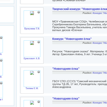
бусинок «Снежная ёлочка»
Творческий конкурс "Новогодняя ёлк
Раздел:
Конкурс "Но
МОУ «Травниковская СОШ», Челябинская обл
Серебренникова Екатерина Евгеньевна, обуч
Прокунина Тамара Васильевна, учитель нач
Прокунина Т.В.
ватных дисков «Ёлочка»
Конкурс "Новогодняя ёлка"
Раздел:
Конкурс "Но
Рисунок: "Новогодняя сказка". Материалы: 
.Б.
Автор: Ермолович Алёна, 9 лет. Ученица 3
Ермолович A.В.
"Новогодняя ёлка"
Раздел:
Конкурс "Но
.В.
ГБОУ СПО (ССУЗ) "Симский механический т
группы ТД-2Б, 17 лет, Руководитель: препо
Александровна
Тютина Е.М.
"Новогодняя ёлка"
я О.Г.
Раздел:
Конкурс "Но