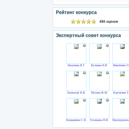
Рейтинг конкурса
486 оценок
Экспертный совет конкурса
Налунина В.Г.
Кучмина Н.В.
Никитенко О
Лазовская И.В.
Мусина Ж.М.
Корчагина Т
Корщикова С.Н.
Головкова Н.В.
Проскуровска