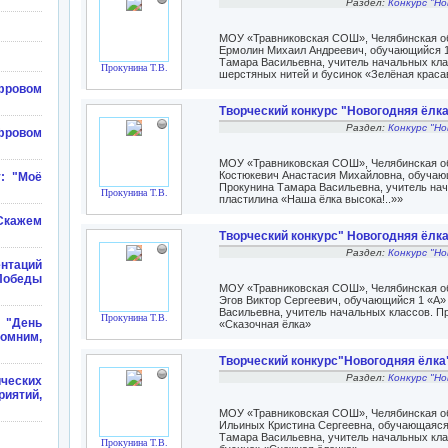
Раздел:
Конкурс "Но
МОУ «Травниковская СОШ», Челябинская обл
Ермолин Михаил Андреевич, обучающийся 1 
Тамара Васильевна, учитель начальных кла
Прокунина Т.В.
шерстяных нитей и бусинок «Зелёная краса
фровом
Творческий конкурс "Новогодняя ёлк
Раздел:
Конкурс "Но
фровом
МОУ «Травниковская СОШ», Челябинская обл
Костюкевич Анастасия Михайловна, обучающа
у: "Моё
Прокунина Тамара Васильевна, учитель нач
Прокунина Т.В.
пластилина «Наша ёлка высока!..»»
"Скажем
Творческий конкурс" Новогодняя ёлк
Раздел:
Конкурс "Но
нтаций
Победы
МОУ «Травниковская СОШ», Челябинская обл
Эгов Виктор Сергеевич, обучающийся 1 «А» 
Васильевна, учитель начальных классов. Пр
Прокунина Т.В.
 "День
«Сказочная ёлка»
омним,
Творческий конкурс"Новогодняя ёлка
Раздел:
Конкурс "Но
ческих
иятий,
МОУ «Травниковская СОШ», Челябинская обл
Ильиных Кристина Сергеевна, обучающаяся 1
Тамара Васильевна, учитель начальных кла
Прокунина Т.В.