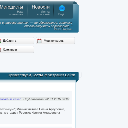
Методисты
Новости
Наш
Лента
коллектив
новостей
Ещё..
х и университетах, — не образование, а только
способ получить образование. "
Ралф Эмерсон
Добавить
Мои конкурсы
Конкурсы
Приветствуем,
Гость
!
Регистрация
Войти
вогодняя ёлка"
| Опубликовано: 02.01.2015 03:09
ехникум"; Миниахметова Елена Артуровна,
ель: методист Русских Ксения Алексеевна