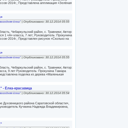
ссов-2014г.; Представлена аппликация «Зелёная
а»
вогодняя ёлка"
| Опубликовано: 30.12.2014 05:55
асть, Чебаркульский район, с. Травники; Автор:
я 1 «А» класса, 7 лет; Руководитель: Прокунина
ссов-2014г.; Представлен рисунок «Сколько на
а»
вогодняя ёлка"
| Опубликовано: 30.12.2014 05:55
асть, Чебаркульский район, с. Травники; Автор:
асса, 9 лет Руководитель: Прокунина Тамара
редставлена поделка из дерева «Маленькая
" - Ёлка-красавица
вогодняя ёлка"
| Опубликовано: 30.12.2014 05:54
е Духовницкого района Саратовской области»,
Руководитель Кучмина Надежда Владимировна,
а"