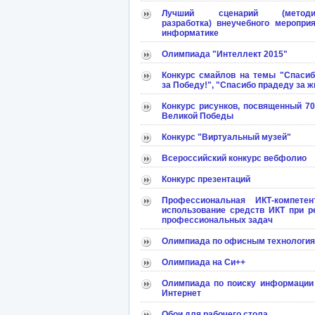
Лучший сценарий (методич
разработка) внеучебного меропри
информатике
Олимпиада "Интеллект 2015"
Конкурс смайлов на темы "Спасиб
за Победу!", "Спасибо прадеду за ж
Конкурс рисунков, посвященный 7
Великой Победы
Конкурс "Виртуальный музей"
Всероссийский конкурс вебфолио
Конкурс презентаций
Профессиональная ИКТ-компетент
использование средств ИКТ при р
профессиональных задач
Олимпиада по офисным технологи
Олимпиада на Си++
Олимпиада по поиску информации 
Интернет
Обои для рабочего стола