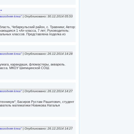
а"
вогодняя ёлка"
| Опубликовано: 30.12.2014 05:53
асть, Чебаркульский район, с. Травники; Автор:
ающаяся 1 «А» класса, 7 лет; Руководитель:
альных классов. Представлена поделка из
вогодняя ёлка"
| Опубликовано: 26.12.2014 14:28
бумага, карандаши, фломастеры, акварель.
 класса. МКОУ Шипицинской СОШ.
вогодняя ёлка"
| Опубликовано: 26.12.2014 14:27
ехникум"; Басиров Рустам Рашитович, студент
даватель математики Новикова Наталья
вогодняя ёлка"
| Опубликовано: 26.12.2014 14:27