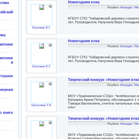
Новогодняя елка
атика
Раздел:
Конкурс "Но
ийский
КГБОУ СПО "Хабаровский дорожно-строител
лет; Руководитель Налунина Вера Геннадье
Налунина В.Г.
ика
Новогодняя елка
лине
Раздел:
Конкурс "Но
КГБОУ СПО "Хабаровский дорожно-строител
лине
лет; Руководитель Налунина Вера Геннадье
гии в
Налунина В.Г.
терное
Творческий конкурс «Новогодняя ёлк
Раздел:
Конкурс "Но
нерная
МОУ «Травниковская СОШ», Челябинская обл
Батраева Арина Петровна, обучающаяся 1 «А
Тамара Васильевна, учитель начальных кла
Прокунина Т.В.
ель»
о книге
Творческий конкурс «Новогодняя ёлк
Раздел:
Конкурс "Но
МОУ «Травниковская СОШ», Челябинская обл
Волкова София Максимовна, обучающаяся 1 