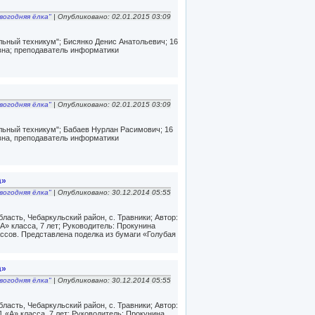
вогодняя ёлка"
| Опубликовано: 02.01.2015 03:09
ьный техникум"; Бисянко Денис Анатольевич; 16
вна; преподаватель информатики
вогодняя ёлка"
| Опубликовано: 02.01.2015 03:09
ьный техникум"; Бабаев Нурлан Расимович; 16
вна, преподаватель информатики
а»
вогодняя ёлка"
| Опубликовано: 30.12.2014 05:55
асть, Чебаркульский район, с. Травники; Автор:
» класса, 7 лет; Руководитель: Прокунина
ссов. Представлена поделка из бумаги «Голубая
а»
вогодняя ёлка"
| Опубликовано: 30.12.2014 05:55
асть, Чебаркульский район, с. Травники; Автор:
«А» класса, 7 лет; Руководитель: Прокунина