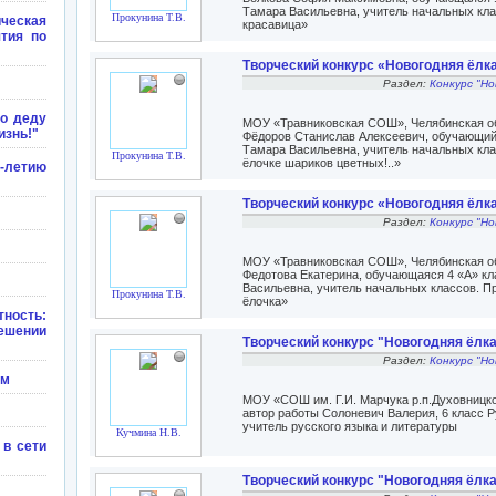
Тамара Васильевна, учитель начальных кла
Прокунина Т.В.
еская
красавица»
ятия по
Творческий конкурс «Новогодняя ёлк
Раздел:
Конкурс "Но
о деду
МОУ «Травниковская СОШ», Челябинская обл
изнь!"
Фёдоров Станислав Алексеевич, обучающийс
Тамара Васильевна, учитель начальных кла
Прокунина Т.В.
ёлочке шариков цветных!..»
0-летию
Творческий конкурс «Новогодняя ёлк
Раздел:
Конкурс "Но
МОУ «Травниковская СОШ», Челябинская обл
Федотова Екатерина, обучающаяся 4 «А» кл
Васильевна, учитель начальных классов. П
Прокунина Т.В.
ёлочка»
ность:
ешении
Творческий конкурс "Новогодняя ёлка
Раздел:
Конкурс "Но
ям
МОУ «СОШ им. Г.И. Марчука р.п.Духовницко
автор работы Солоневич Валерия, 6 класс 
учитель русского языка и литературы
Кучмина Н.В.
в сети
Творческий конкурс "Новогодняя ёлк