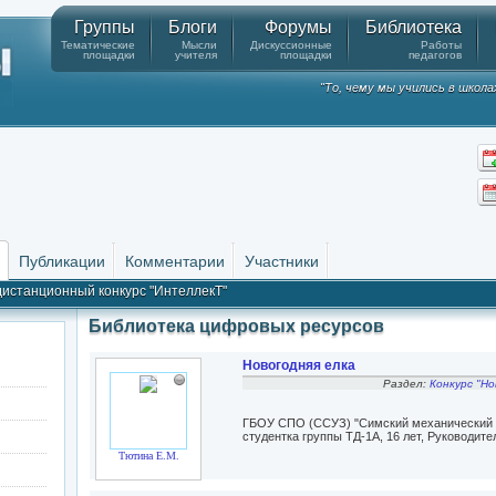
Группы
Блоги
Форумы
Библиотека
Тематические
Мысли
Дискуссионные
Работы
площадки
учителя
площадки
педагогов
"То, чему мы учились в школа
Публикации
Комментарии
Участники
дистанционный конкурс "ИнтеллекТ"
Библиотека цифровых ресурсов
Новогодняя елка
Раздел:
Конкурс "Но
ГБОУ СПО (ССУЗ) "Симский механический т
студентка группы ТД-1А, 16 лет, Руководит
Тютина Е.М.