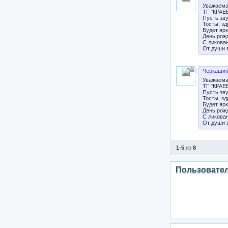
Уважаема
ТГ "КРАЕ
Пусть зву
Тосты, з
Будет яр
День рожд
С ликова
От души 
Черкашин
Уважаема
ТГ "КРАЕ
Пусть зву
Тосты, з
Будет яр
День рожд
С ликова
От души 
1-5
из
8
Пользовате