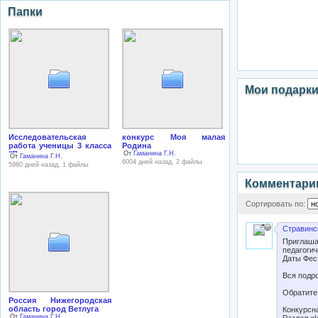
Папки
Мои подарк
Исследовательская
конкурс Моя малая
работа ученицы 3 класса
Родина
"Поклонимся великим
От
Гаманина Г.Н.
От
Гаманина Г.Н.
тем годам",
6004 дней назад, 2 файлы
5980 дней назад, 1 файлы
Комментари
Сортировать по:
Стравинс
Приглаша
педагоги
Даты Фест
Вся подро
Обратите
Россия Нижегородская
область город Ветлуга
Конкурсн
От
Гаманина Г.Н.