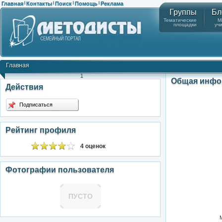
Главная
Контакты
Поиск
Помощь
Реклама
|
|
|
|
Группы
Бл
Тематические
М
площадки
уч
Главная
1
Общая инфо
Действия
Подписаться
Рейтинг профиля
4 оценок
Фотографии пользователя
ПУСТО