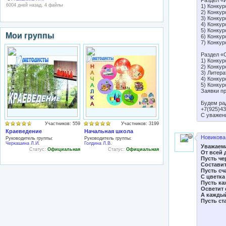
Раздел «
6004 дней назад, 4 файлы
1) Конку
2) Конкур
3) Конку
4) Конкур
5) Конкур
Мои группы
6) Конкур
7) Конкур
Раздел «
1) Конкур
2) Конкур
3) Литера
4) Конку
5) Конку
Заявки п
Будем ра
+7(925)43
С уважен
Участников: 559
Участников: 3199
Краеведение
Начальная школа
Новикова 
Руководитель группы:
Руководитель группы:
Черкашина Л.И.
Голдина Л.В.
Уважаем
Статус:
Официальная
Статус:
Официальная
От всей 
Пусть че
Составит
Пусть сч
С цветка
Пусть к
Осветит 
А кажды
Пусть ст