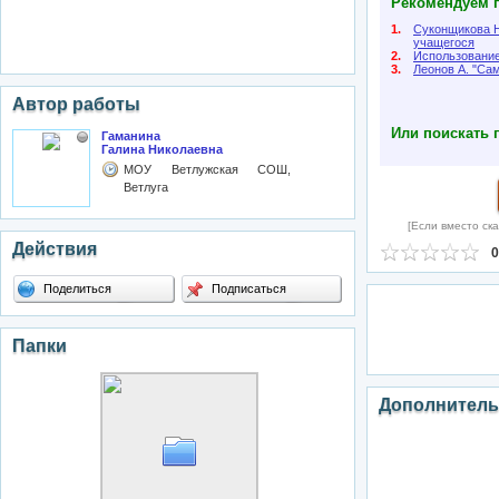
Рекомендуем п
1.
Суконщикова Н
учащегося
2.
Использование
3.
Леонов А. "Са
Автор работы
Или поискать 
Гаманина
Галина Николаевна
МОУ Ветлужская СОШ,
Ветлуга
[Если вместо ска
Действия
0
Поделиться
Подписаться
Папки
Дополнитель