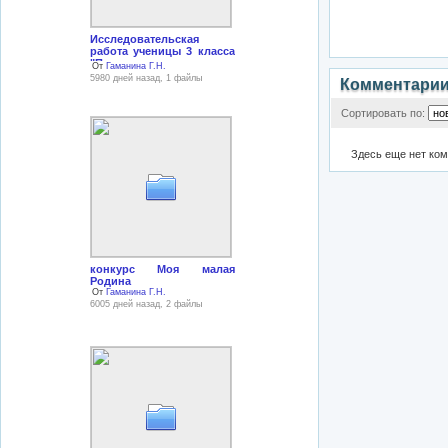
Исследовательская
работа ученицы 3 класса
"Поклонимся великим
От
Гаманина Г.Н.
тем годам",
5980 дней назад, 1 файлы
Комментари
Сортировать по:
Здесь еще нет ко
конкурс Моя малая
Родина
От
Гаманина Г.Н.
6005 дней назад, 2 файлы