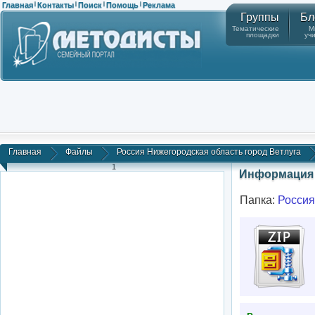
Главная
Контакты
Поиск
Помощь
Реклама
|
|
|
|
Группы
Бл
Тематические
М
площадки
уч
Главная
Файлы
Россия Нижегородская область город Ветлуга
1
Информация 
Папка:
Россия