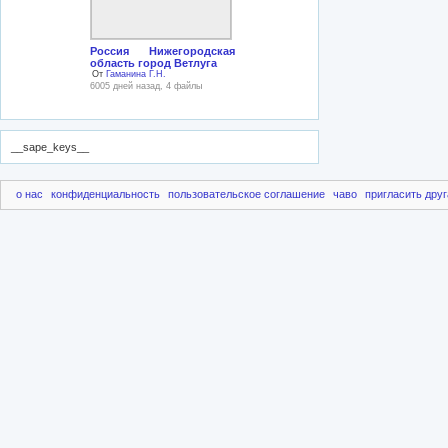
Россия Нижегородская
область город Ветлуга
От
Гаманина Г.Н.
6005 дней назад, 4 файлы
__sape_keys__
о нас
конфиденциальность
пользовательское соглашение
чаво
пригласить друг