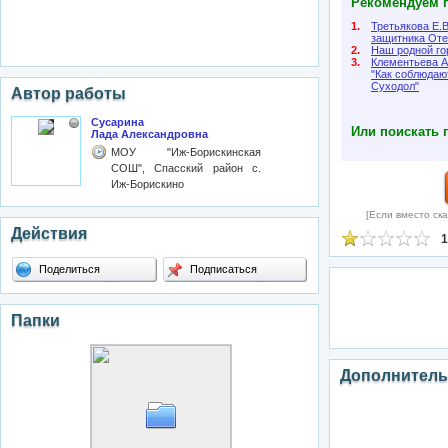
Рекомендуем п
1.
Третьякова Е.
защитника Оте
2.
Наш родной го
3.
Клементьева А
"Как соблюдаю
Суходол"
Автор работы
Сусарина
Или поискать 
Лада Александровна
МОУ "Иж-Борискинская
СОШ", Спасский район с.
Иж-Борискино
[Если вместо ска
Действия
1
Поделиться
Подписаться
Папки
Дополнитель