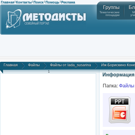
Главная
Контакты
Поиск
Помощь
Реклама
|
|
|
|
Группы
Бл
Тематические
М
площадки
уч
Главная
Файлы
Файлы от lada_susarina
Иж-Борискино Конк
1
Информация 
Папка:
Файлы 