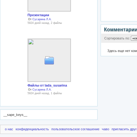
Презентации
От
Сусарина Л.А.
5924 дней назад, 2 файлы
Комментари
Сортировать по:
Здесь еще нет ко
Файлы от lada_susarina
От
Сусарина Л.А.
5924 дней назад, 1 файлы
__sape_keys__
о нас
конфиденциальность
пользовательское соглашение
чаво
пригласить друг