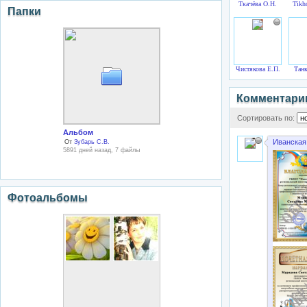
Ткачёва О.Н.
Tikh
Папки
Чистякова Е.П.
Танк
Комментари
Сортировать по:
Альбом
Иванская
От
Зубарь С.В.
5891 дней назад, 7 файлы
Фотоальбомы