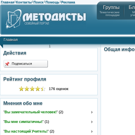
Главная
Контакты
Поиск
Помощь
Реклама
|
|
|
|
Группы
Бл
Тематические
М
площадки
уч
Главная
1
Общая инфо
Действия
Подписаться
Рейтинг профиля
176 оценок
Мнения обо мне
"
Вы замечательный человек!
"
(2)
"
Вы мне симпатичны!
"
(1)
"
Вы настоящий Учитель!
"
(2)