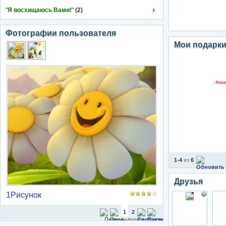
"
Я восхищаюсь Вами!
"
(2)
Фотографии пользователя
Мои подарк
Фокин
1-4
из
6
Друзья
1Рисунок
1
2