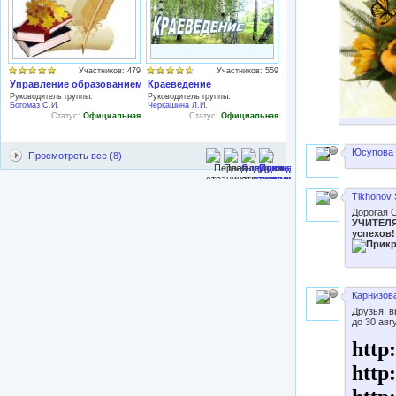
Участников: 479
Участников: 559
Управление образованием
Краеведение
Руководитель группы:
Руководитель группы:
Богомаз С.И.
Черкашина Л.И.
Статус:
Официальная
Статус:
Официальная
Юсупова 
Просмотреть все (8)
Tikhonov 
Дорогая 
УЧИТЕЛЯ!
успехов!
Карнизова
Друзья, 
до 30 авг
http
http