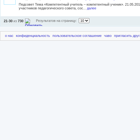
Педсовет Тема «Компетентный учитель – компетентный ученик». 21.05.2013
участников педагогического совета, сос...
далее
Результатов на страницу:
21-30
из
730
о нас
конфиденциальность
пользовательское соглашение
чаво
пригласить друг