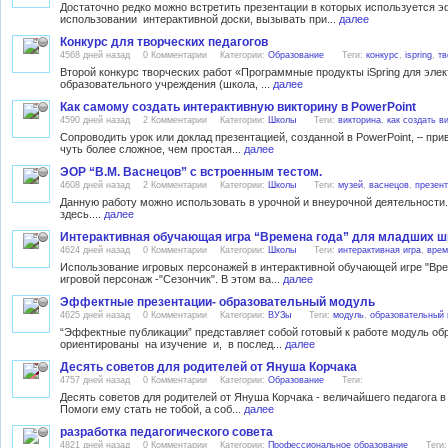
Достаточно редко можно встретить презентации в которых используется э
использовании интерактивной доски, вызывать при...
далее
Конкурс для творческих педагогов
4568 дней назад
0 Комментарии
Категории:
Образование
Теги:
конкурс
,
ispring
,
тв
Второй конкурс творческих работ «Программные продукты iSpring для элек
образовательного учреждения (школа, ...
далее
Как самому создать интерактивную викторину в PowerPoint
4590 дней назад
2 Комментарии
Категории:
Школы
Теги:
викторина
,
как создать в
Сопроводить урок или доклад презентацией, созданной в PowerPoint, – при
чуть более сложное, чем простая...
далее
ЭОР “В.М. Васнецов” с встроенным тестом.
4608 дней назад
2 Комментарии
Категории:
Школы
Теги:
музей
,
васнецов
,
презен
Данную работу можно использовать в урочной и внеурочной деятельности.
здесь....
далее
Интерактивная обучающая игра “Времена года” для младших ш
4624 дней назад
0 Комментарии
Категории:
Школы
Теги:
интерактивная игра
,
врем
Использование игровых персонажей в интерактивной обучающей игре "Врем
игровой персонаж -"Сезончик". В этом ва...
далее
Эффектные презентации- образовательный модуль
4625 дней назад
0 Комментарии
Категории:
ВУЗы
Теги:
модуль
,
образовательный
“Эффектные публикации” представляет собой готовый к работе модуль об
ориентированы на изучение и, в послед...
далее
Десять советов для родителей от Януша Корчака
4757 дней назад
0 Комментарии
Категории:
Образование
Теги:
Десять советов для родителей от Януша Корчака - величайшего педагога в и
Помоги ему стать не тобой, а соб...
далее
разработка педагогического совета
4821 дней назад
0 Комментарии
Категории:
Профессиональное образование
Теги