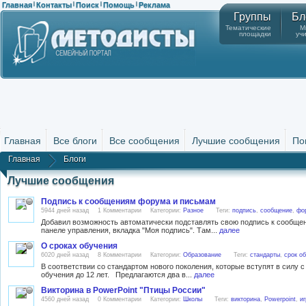
Главная
Контакты
Поиск
Помощь
Реклама
|
|
|
|
Группы
Бл
Тематические
М
площадки
уч
Главная
Все блоги
Все сообщения
Лучшие сообщения
По
Главная
Блоги
Лучшие сообщения
Подпись к сообщениям форума и письмам
5944 дней назад
1 Комментарии
Категории:
Разное
Теги:
подпись
,
сообщение
,
фо
Добавил возможность автоматически подставлять свою подпись к сообще
панеле управления, вкладка "Моя подпись". Там...
далее
О сроках обучения
6020 дней назад
8 Комментарии
Категории:
Образование
Теги:
стандарты
,
срок о
В соответствии со стандартом нового поколения, которые вступят в силу 
обучения до 12 лет. Предлагаются два в...
далее
Викторина в PowerPoint "Птицы России"
4560 дней назад
0 Комментарии
Категории:
Школы
Теги:
викторина
,
Powerpoint
,
иг