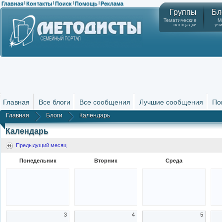
Главная
Контакты
Поиск
Помощь
Реклама
|
|
|
|
Группы
Бл
Тематические
М
площадки
уч
Главная
Все блоги
Все сообщения
Лучшие сообщения
По
Главная
Блоги
Календарь
Календарь
Предыдущий месяц
Понедельник
Вторник
Среда
3
4
5