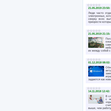
21.05.2019 23:50:
Люди часто отда
электронных, кот
сверку всех вы
приорести которы
21.05.2019 21:15:
Пог
пло
сам
неб
их между собой с
01.12.2018 08:02:
Обн
акт
зам
игр
задаются как нови
14.11.2018 12:42:
В с
с н
«пр
счи
выше, чем работу