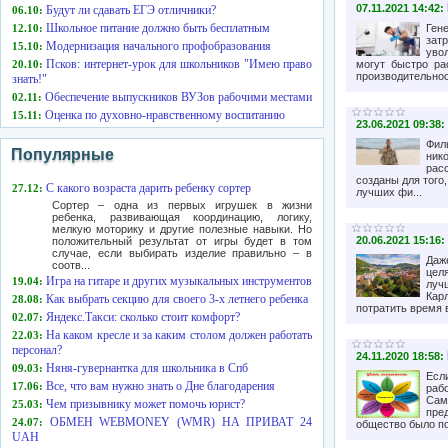
07.11.2021 14:42:
Будут ли сдавать ЕГЭ отличники?
06.10:
Школьное питание должно быть бесплатным
12.10:
Ген
зат
Модернизация начального профобразования
15.10:
увол
Псков: интернет-урок для школьников "Имею право
20.10:
могут быстро ра
производительност
знать!"
Обеспечение выпускников ВУЗов рабочими местами
02.11:
Оценка по духовно-нравственному воспитанию
15.11:
23.06.2021 09:38:
Фил
Популярные
ник
рас
созданы для того
С какого возраста дарить ребенку сортер
27.12:
лучших фи...
Сортер – одна из первых игрушек в жизни
ребенка, развивающая координацию, логику,
мелкую моторику и другие полезные навыки. Но
20.06.2021 15:16:
положительный результат от игры будет в том
случае, если выбирать изделие правильно – в
Даж
соотв...
цел
Игра на гитаре и других музыкальных инструментов
19.04:
луч
Кар
Как выбрать секцию для своего 3-х летнего ребенка
28.08:
потратить время в
Яндекс.Такси: сколько стоит комфорт?
02.07:
На каком кресле и за каким столом должен работать
22.03:
персонал?
24.11.2020 18:58:
Няня-гувернантка для школьника в Спб
09.03:
Есл
Все, что вам нужно знать о Дне благодарения
17.06:
раб
Сам
Чем призывнику может помочь юрист?
25.03:
пре
ОБМЕН WEBMONEY (WMR) НА ПРИВАТ 24
24.07:
общество было пос
UAH