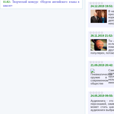
Творческий конкурс «Неделя английского языка в
11.02:
школе»
24.12.2019 19:51:
В н
пре
нор
дея
неко
28.11.2019 21:52:
Ты 
есл
пом
дру
популярен, потому
21.09.2019 20:42:
Сам
ору
ору
наз
име
24.05.2019 09:55:
Аудиокнига - эт
персонажей, ожи
может стать шан
аудиокниги выбрат