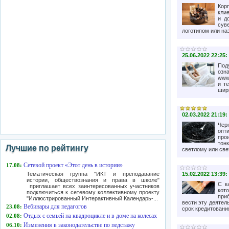
Кор
кли
и д
сув
логотипом или наз
25.06.2022 22:25:
Под
озн
www
и т
шири
02.03.2022 21:19:
Чер
опт
про
тон
Лучшие по рейтингу
светлому или све
Сетевой проект «Этот день в истории»
17.08:
Тематическая группа "ИКТ и преподавание
15.02.2022 13:39:
истории, обществознания и права в школе"
С к
приглашает всех заинтересованных участников
кот
подключиться к сетевому коллективному проекту
при
"Иллюстрированный Интерактивный Календарь-...
вести эту деятел
Вебинары для педагогов
23.08:
срок кредитования
Отдых с семьей на квадроцикле и в доме на колесах
02.08:
Изменения в законодательстве по педстажу
06.10: