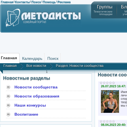
Главная
Контакты
Поиск
Помощь
Реклама
|
|
|
|
Группы
Бл
Тематические
М
площадки
уч
Главная
Календарь
Поиск
Главная
Все новости
Раздел: Новости сообщества
1
Новости со
Новостные разделы
26.07.2023 16:47:
Новости сообщества
Имя
лич
Новости образования
спо
твор
Наши конкурсы
мы 
Воспитание
08.04.2023 20:40: