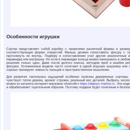
Особенности игрушки
Сортер представляет собой коробку с прорезями различной формы и размер
соответствующие форме отверстий. Малыш должен сопоставить фигуру с т
протолкнуть ее внутрь. Подбору и сопоставлению учат другие аналогичные 
пирамидка или матрешка. Но если в пирамидке кольца можно нанизывать в любом 
решение только одно. Даже после долгого поиска, методом проб и ошибок р
фигурки. Усложненные модели часто сочетают в одной игрушке шнуровку или п
хорошо тренируют ловкость пальцев и пространственное мышление.
Для развития тактильных ощущений особенно полезны деревянные сортеры.
чувствует тепло дерева, аромат стружки, реальный вес деталей. Выбрать эколо
можно из каталога интернет-магазина «Алатойс»
https://alatoys-market.ru
. Эти изд
и обрабатывают тщательным образом. Поэтому подарок будет полезным и безоп