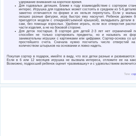
удержание внимания на короткое время.
Для годовалых детишек. Ближе к году взаимодействие с сортером ста
интерес. Игрушка для годовалых может состоять в среднем из 5-6 детале
заметно отличаются по форме и их нельзя перепутать. Если у малыш
окошко разные фигурки, игра быстро ему наскучит. Ребенок должен б
пригодятся модели с откидной/съемной крышкой), вкладывать детали в 
сам, без помощи взрослых. Удобнее играть, если все отверстия распо
части изделия, а не на боковой стороне.
Для деток постарше. В сортере для детей 2-3 лет нет ограничений 
способен не только сортировать предметы, но и называть их форм
занимательны игрушки с картинками или цифрами. Сортер-основа со ш
простейшего счета. Сначала нужно посчитать число отверстий на
количеством штырьков на основании и ловко надеть.
Покупая сортер в подарок, имейте в виду, что все детки разные и развиваютс
Если в 6 или 12 месяцев игрушка не вызвала интереса, отложите ее на как
Возможно, подросший ребенок оценит «развивашку» и с удовольствием включится 
Теги:
сор