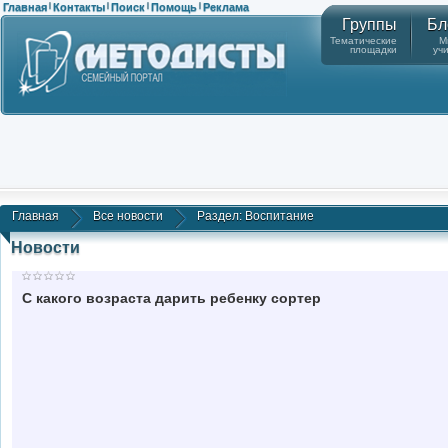
Главная
Контакты
Поиск
Помощь
Реклама
|
|
|
|
Группы
Бл
Тематические
М
площадки
уч
Главная
Все новости
Раздел: Воспитание
Новости
С какого возраста дарить ребенку сортер