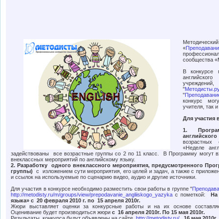
Методическ
«
Преподав
профессио
сообщества «
В конкурсе 
английског
учреждений,
"
Методисты.р
"
Преподавани
конкурс мог
учителя, так 
Для участия 
1. Програ
английског
возрастных
«Неделе анг
задействованы все возрастные группы со 2 по 11 класс. В Программу могут
внеклассных мероприятий по английскому языку.
2. Разработку одного внеклассного мероприятия, предусмотренного Про
группы)
с изложением сути мероприятия, его целей и задач, а также с прило
и ссылок на используемые по сценарию видео, аудио и другие источники.
Для участия в конкурсе необходимо разместить свои работы в группе "
Преподава
http://metodisty.ru/m/groups/view/prepodavanie_angliiskogo_yazyka
с пометкой:
На
языка» с 20 февраля 2010 г. по 15 апреля 2010г.
Жюри выставляет оценки за конкурсные работы и на их основе составляет
Оценивание будет производиться жюри
с 16 апреля 2010г. По 15 мая 2010г.
Результаты конкурса будут объявлены на сайте
http://metodisty.ru/
16 мая 2010г.