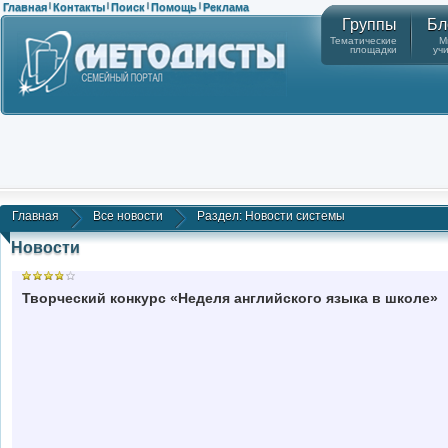
Главная
Контакты
Поиск
Помощь
Реклама
|
|
|
|
Группы
Бл
Тематические
М
площадки
уч
Главная
Все новости
Раздел: Новости системы
Новости
Творческий конкурс «Неделя английского языка в школе»