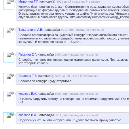
Митюгина Т.Г.
написал(а)
5912 дней назад (
нейтрально
)
Конкурс был продлен до 1 мая. Соответственно результаты конкурса объя
информация не форуме группы "Преподавание английского языка"). Конку
О результатах конкурса можно узнать из файла "Итоги конкурса "Неделя а
опубликован в библиотеке группы. http://metodisty.ru/m/files/view/itogi_kon
Тананыкина Л.Е.
написал(а)
5919 дней назад (
нейтрально
)
Спасибо организаторам за чудесный конкурс "Неделя английского языка"
познакомиться с отличными разработками творчески работающих учителей
конкурса?! В положении сказано - 16 мая...
Перкина Е.Г.
написал(а)
5957 дней назад (
нейтрально
)
Спасибо, что продлили сроки подачи материалов на конкурс. Постараюсь 
что "творят" коллеги.
Иванова Т.В.
написал(а)
5963 дней назад (
нейтрально
)
Спасибо за конкурс!Буду стараться!
Козлова В.А.
написал(а)
5997 дней назад (
нейтрально
)
Пытаюсь загрузить работу на конкурс, но не понимаю, загрузила ли? Где
В.А.
Козлова В.А.
написал(а)
6014 дней назад (
нейтрально
)
Надеюсь узнать много интересного. С удовольствием приму участие.