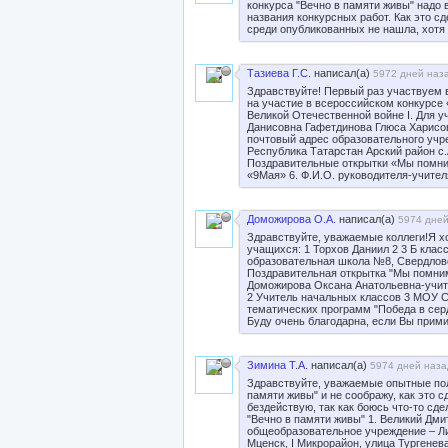
конкурса "Вечно в памяти живы" надо
названия конкурсных работ. Как это с
среди опубликованных не нашла, хотя
Тазиева Г.С.
написал(а)
5972 дней наза
Здравствуйте! Первый раз участвуем 
на участие в всероссийском конкурсе
Великой Отечественной войне I. Для у
Данисовна Гафетдинова Глюса Харисовн
почтовый адрес образовательного уч
Республика Татарстан Арский район с.
Поздравительные открытки «Мы помни
«9Мая» 6. Ф.И.О. руководителя-учите
Доможирова О.А.
написал(а)
5974 дней
Здравствуйте, уважаемые коллеги!Я хо
учащихся: 1 Торхов Даниил 2 3 Б кла
образовательная школа №8, Свердловс
Поздравительная открытка "Мы помним
Доможирова Оксана Анатольевна-учит
2 Учитель начальных классов 3 МОУ С
тематических программ "Победа в серд
Буду очень благодарна, если Вы прими
Зимина Т.А.
написал(а)
5974 дней наза
Здравствуйте, уважаемые опытные поль
памяти живы" и не соображу, как это 
бездействую, так как боюсь что-то сдел
"Вечно в памяти живы" 1. Великий Дми
общеобразовательное учреждение – Лиц
Мценск, I Микрорайон, улица Тургенев