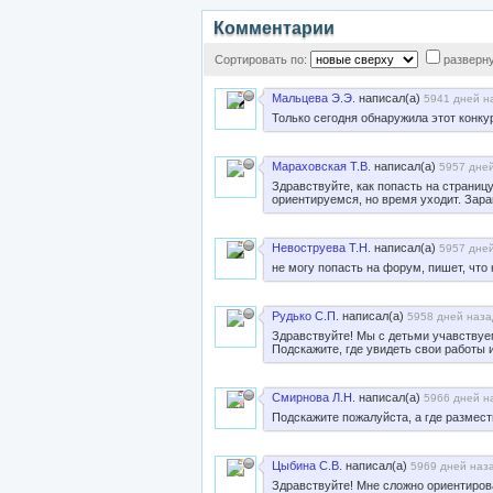
Комментарии
Сортировать по:
разверн
Мальцева Э.Э.
написал(а)
5941 дней на
Только сегодня обнаружила этот конкур
Мараховская Т.В.
написал(а)
5957 дней
Здравствуйте, как попасть на страниц
ориентируемся, но время уходит. Зара
Невоструева Т.Н.
написал(а)
5957 дней
не могу попасть на форум, пишет, что 
Рудько С.П.
написал(а)
5958 дней наза
Здравствуйте! Мы с детьми учавствуе
Подскажите, где увидеть свои работы и
Смирнова Л.Н.
написал(а)
5966 дней на
Подскажите пожалуйста, а где размес
Цыбина С.В.
написал(а)
5969 дней наза
Здравствуйте! Мне сложно ориентирова