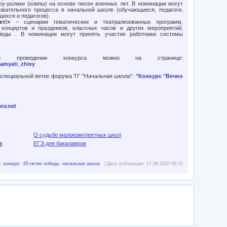
оу-ролики (клипы) на основе песен военных лет. В номинации могут
овательного процесса в начальной школе (обучающиеся, педагоги,
щихся и педагогов).
т!»
– сценарии тематических и театрализованных программ,
 концертов и праздников, классных часов и других мероприятий,
еды . В номинации могут принять участие работники системы
о проведении конкурса можно на странице:
pamyati_zhivy
в специальной ветке форума ТГ "Начальная школа":
"Конкурс "Вечно
ov.net
О судьбе малокомплектных школ
в
ЕГЭ для бакалавров
и:
конкурс
65-летие победы
начальная школа
| Дата публикации: 17.08.2010 08:01