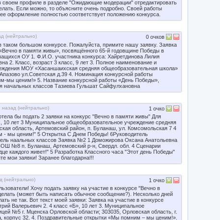
 в своем профиле в разделе "Ожидающие модерации" отредактировать
делать. Если можно, то объясните очень подробно. Своей работы
 ее оформление полностью соответствует положению конкурса.
д (
нейтрально
)
0
очков
в таком большом конкурсе. Пожалуйста, примите нашу заявку. Заявка
 «Вечно в памяти живы», посвящённого 65-й годовщине Победы в
чащихся ОУ 1. Ф.И.О. участника конкурса: Хайретдинова Лилия
а 2. Класс, возраст 3 класс, 9 лет 3. Полное наименование и
реждения МОУ «Хасаншаихская средняя общеобразовательная школа»
Апазово ул.Советская д.39 4. Номинация конкурсной работы
м-мы ценим!» 5. Название конкурсной работы «День Победы»,
ля начальных классов Тазиева Гульшат Сайфулхановна
 назад (
нейтрально
)
1
очко
тела бы подать 2 заявки на конкурс "Вечно в памяти живы" Для
сс, 10 лет 3 Муниципальное общеобразовательное учреждение средняя
кая область, Артемовский район, п. Буланаш, ул. Комсомольская 7 4
 - мы ценим!" 5 Открытка С Днем Победы! 6Руководитель
ель наальных классов Заявка №2 1 Доможирова Оксана Анатольевна
ОШ №8 п. Буланаш, Артемовский р-н, Свердл. обл. 4 Сценарии
це каждого живет!" 5 Разработка Классного часа "Этот день Победы"
те мои заявки! Заранее благодарна!!!
д (
нейтрально
)
1
очко
зователи! Хочу подать заявку на участие в конкурсе "Вечно в
сделать (может быть написать обычное сообщение?). Несколько дней
ать не так. Вот текст моей заявки: Заявка на участие в конкурсе
трий Валерьевич 2. 4 класс «Б», 10 лет 3. Муниципальное
ей №5 г. Мценска Орловской области; 303035, Орловская область, г.
а, корпус 32. 4. Поздравительные открытки «Мы помним – мы ценим!».