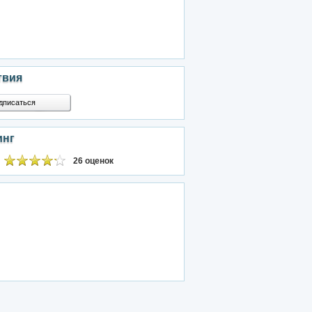
твия
дписаться
инг
26 оценок