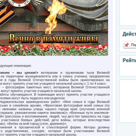
Дейс
По
Рейт
едующие номинации:
омним – мы ценим!»
ветеранам и труженикам тыла Великой
на территории муниципалитета или в семье ученика; предприятию
орое в годы Великой Отечественной войны было ориентировано на
и могут принять участие учащиеся начальной школы с 1 по 4 класс.
»
– фотографии памятных мест, ветеранов Великой Отечественной
и могут принять участие учащиеся начальной школы.
аботы обучающихся. В номинации могут принять участие учащиеся
елями могут быть педагоги или родители.
едовательских краеведческих работ: «Моя семья в годы Великой
исьмо в семейном архиве, «Фронтовая фотография моей семьи (по
х именами названы улицы нашего города края (изучение военной
териале, увековечение памяти земляков)», «Военные пути земляков-
ой» (рассказы и воспоминания людей, чье детство пришлось на годы
 участников боевых действий; дети войны, которые впоследствии
х), «Битва за мой город (село, деревню)».
инения в прозаической и стихотворной форме. Авторы должны
 о родственниках, соседях, которые были участниками Великой
гут принять участие учащиеся начальной школы.