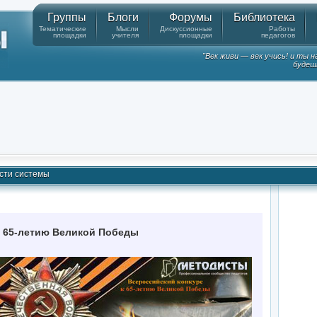
Группы
Блоги
Форумы
Библиотека
Тематические
Мысли
Дискуссионные
Работы
площадки
учителя
площадки
педагогов
"Век живи — век учись! и ты 
будешь
сти системы
к 65-летию Великой Победы