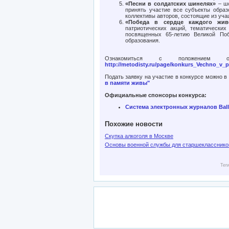
«Песни в солдатских шинелях
»
– ш
принять участие все субъекты образ
коллективы авторов, состоящие из уча
«Победа в сердце каждого живе
патриотических акций, тематических
посвященных 65-летию Великой Поб
образования.
Ознакомиться с положением 
http://metodisty.ru/page/konkurs_Vechno_v_
Подать заявку на участие в конкурсе можно 
в памяти живы"
Официальные спонсоры конкурса:
Система электронных журналов Ball
Похожие новости
Скупка алкоголя в Москве
Основы военной службы для старшекласснико
Тег