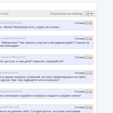
уть все
Результатов на страницу:
зад (
нейтрально
)
0
очков
с. Жалко! Материалы есть, подать не успели...
 назад (
нейтрально
)
0
очков
у "Библиотека"? Как принять участие в обсуждении работ? Совсем не
нее благодарю.
 назад (
нейтрально
)
0
очков
нет доступа. в чем дело? помогите, пожалуйста!!!
д (
нейтрально
)
0
очков
м в вашем конкурсе сочинений, но плохо ориентируемся на сайте.
 другие тоже. Как подводятся итоги конкурса?
зад (
нейтрально
)
0
очков
тить материалы подобного конкурса учащихся среднего звена?
д (
нейтрально
)
0
очков
ться на данном сайте. Сегодня прочла, что всем участникам