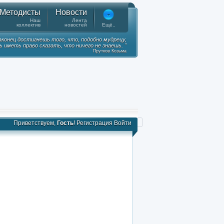
Методисты
Новости
Наш
Лента
коллектив
новостей
Ещё..
наконец достигнешь того, что, подобно мудрецу,
 иметь право сказать, что ничего не знаешь. "
Прутков Козьма
Приветствуем,
Гость
!
Регистрация
Войти