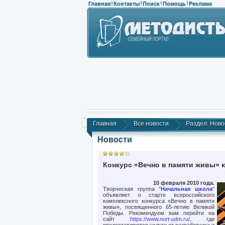
Главная
Контакты
Поиск
Помощь
Реклама
|
|
|
|
Главная
Все новости
Раздел: Ново
Новости
Конкурс «Вечно в памяти живы» 
10 февраля 2010 года.
Творческая группа "
Начальная школа
"
объявляет о старте всероссийского
комплексного конкурса «Вечно в памяти
живы», посвященного 65-летию Великой
Победы. Рекомендуем вам перейти на
сайт
https://www.nort-udm.ru/
, где
предоставляются услуги от разработчика и