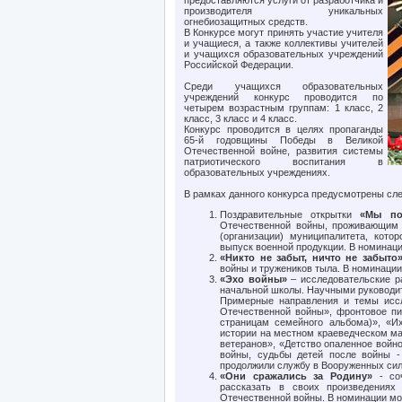
производителя уникальных
огнебиозащитных средств.
В Конкурсе могут принять участие учителя
и учащиеся, а также коллективы учителей
и учащихся образовательных учреждений
Российской Федерации.
Среди учащихся образовательных
учреждений конкурс проводится по
четырем возрастным группам: 1 класс, 2
класс, 3 класс и 4 класс.
Конкурс проводится в целях пропаганды
65-й годовщины Победы в Великой
Отечественной войне, развития системы
патриотического воспитания в
образовательных учреждениях.
В рамках данного конкурса предусмотрены сл
Поздравительные открытки
«Мы п
Отечественной войны, проживающим 
(организации) муниципалитета, кот
выпуск военной продукции. В номинаци
«Никто не забыт, ничто не забыто
войны и тружеников тыла. В номинаци
«Эхо войны»
– исследовательские р
начальной школы. Научными руководит
Примерные направления и темы иссл
Отечественной войны», фронтовое п
страницам семейного альбома)», «И
истории на местном краеведческом ма
ветеранов», «Детство опаленное войн
войны, судьбы детей после войны -
продолжили службу в Вооруженных сила
«Они сражались за Родину»
- соч
рассказать в своих произведениях
Отечественной войны. В номинации мо