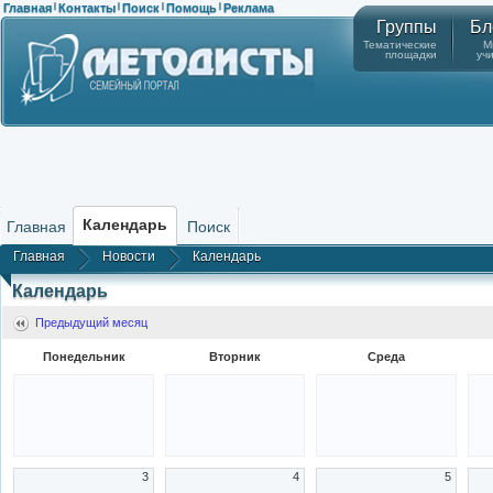
Главная
Контакты
Поиск
Помощь
Реклама
|
|
|
|
Группы
Бл
Тематические
М
площадки
уч
Календарь
Главная
Поиск
Главная
Новости
Календарь
Календарь
Предыдущий месяц
Понедельник
Вторник
Среда
3
4
5