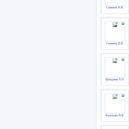
Семенюк Н.В.
Семенюк Н.В.
Шахурина Л.Н.
Васильева Н.В.