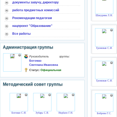
документы завучу, директору
работа предметных комиссий
Шахурина Л.Н.
Рекомендации педагогам
нацпроект "Образование"
Все работы
Администрация группы
Громовая С.И.
Руководитель группы:
Богомаз
Светлана Ивановна
Статус:
Официальная
Громовая С.И.
Методический совет группы
Богомаз С.И.
Зубарь С.В.
Недбало Г.Н.
Боброва Г.С.