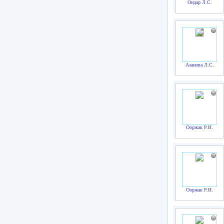
Ондар Л.С.
Азанова Л.С.
Ооржак Р.И.
Ооржак Р.И.