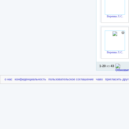
Вереина Л.С.
Вереина Л.С.
1-20
из
43
о нас
конфиденциальность
пользовательское соглашение
чаво
пригласить друг