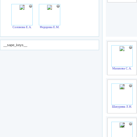
Соловова Е.А.
Федорова Е.М.
__sape_keys__
Малахова С.А.
Шахурина Л.Н.