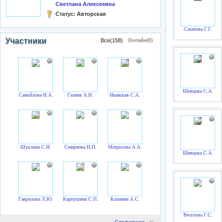
Светлана Алексеевна
Статус:
Авторская
Сахатова Г.Г.
Участники
Все(158)
Онлайн(0)
Шевцова С.А.
Самойлова Н.А.
Галиев А.Н.
Иванская С.А.
Шуклина С.Н.
Смирнова Н.П.
Матросова А.А.
Шевцова С.А.
Гаврилова Л.Ю.
Карпушина С.П.
Калинин А.С.
Веселова Г.С.