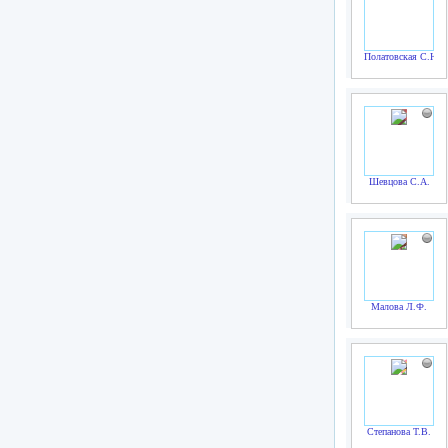
Полатовская С.Ю.
Шевцова С.А.
Малова Л.Ф.
Степанова Т.В.