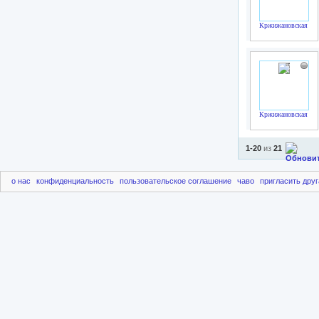
Кржижановская В.
Кржижановская В.
1-20
из
21
о нас
конфиденциальность
пользовательское соглашение
чаво
пригласить друг