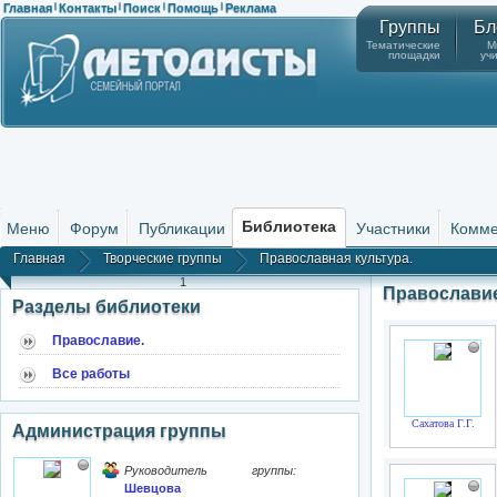
Главная
Контакты
Поиск
Помощь
Реклама
|
|
|
|
Группы
Бл
Тематические
М
площадки
уч
Библиотека
Меню
Форум
Публикации
Участники
Комме
Главная
Творческие группы
Православная культура.
1
Православие
Разделы библиотеки
Православие.
Все работы
Сахатова Г.Г.
Администрация группы
Руководитель группы:
Шевцова