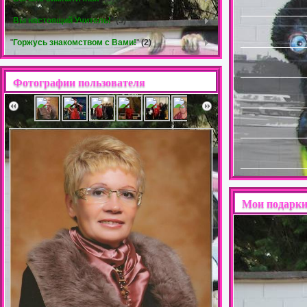
"
Вы настоящий Учитель!
"
(3)
"
Горжусь знакомством с Вами!
"
(2)
Фотографии пользователя
Мои подарк