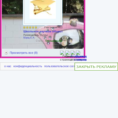
Участников: 423
Школьное научное общество
Руководитель группы:
Борщ Е.А.
Статус:
Официальная
Просмотреть все (8)
о нас
конфиденциальность
пользовательское соглашение
чаво
пригласить друг