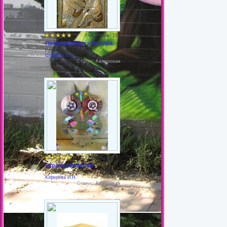
Участников: 158
Православная культура.
Руководитель группы:
Шевцова С.А.
Статус:
Авторская
Участников: 477
Страна Мастеров
Руководитель группы:
Юферева И.Н.
Статус:
Авторская