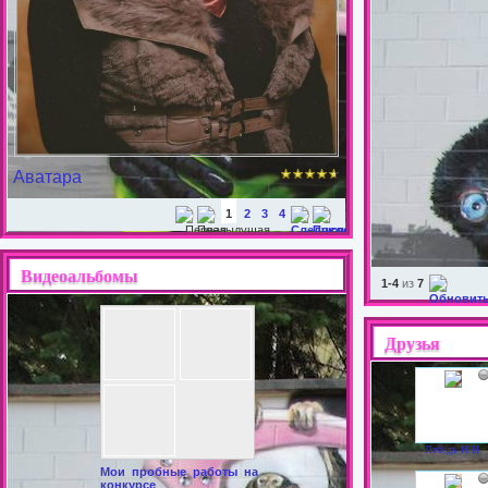
Аватара
1
2
3
4
Видеоальбомы
1-4
из
7
Друзья
Лебедь Н.Н.
Мои пробные работы на
конкурсе