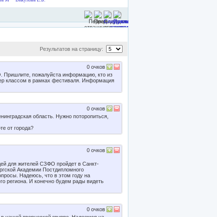
Результатов на страницу:
0
очков
. Пришлите, пожалуйста информацию, кто из
тер классом в рамках фестиваля. Информация
0
очков
енинградская область. Нужно поторопиться,
те от города?
0
очков
дей для жителей СЗФО пройдет в Санкт-
ургской Академии Постдипломного
просы. Надеюсь, что в этом году на
го региона. И конечно будем рады видеть
0
очков