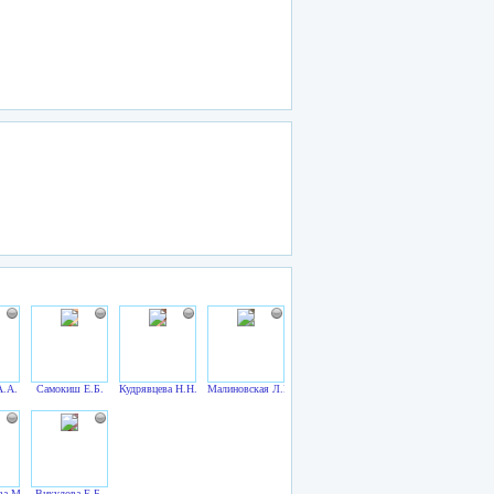
А.А.
Самокиш Е.Б.
Кудрявцева Н.Н.
Малиновская Л.Г.
ва М.Н.
Викулова Е.Б.