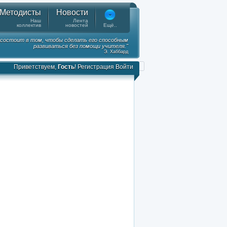
Методисты
Новости
Наш
Лента
коллектив
новостей
Ещё..
а состоит в том, чтобы сделать его способным
развиваться без помощи учителя."
Э. Хаббард
Приветствуем,
Гость
!
Регистрация
Войти