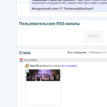
Уважаемый Станислав Юрьевич
!
Рады приветсвовать вас 
творческое сотрудничество, совместный поиск идей и прием
Методический совет ТГ "Panab
oard&EasiTeach"
Пользовательские RSS-каналы
ПУСТО
Стена
Все сообщения
Сообщение от 
31.12.2013
Stas78
добавил(а) новую
фотографию
.