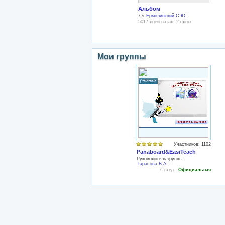
Альбом
От
Ермолинский С.Ю.
5017 дней назад, 2 фото
Мои группы
Участников: 1102
Panaboard&EasiTeach
Руководитель группы:
Тарасова В.А.
Статус:
Официальная