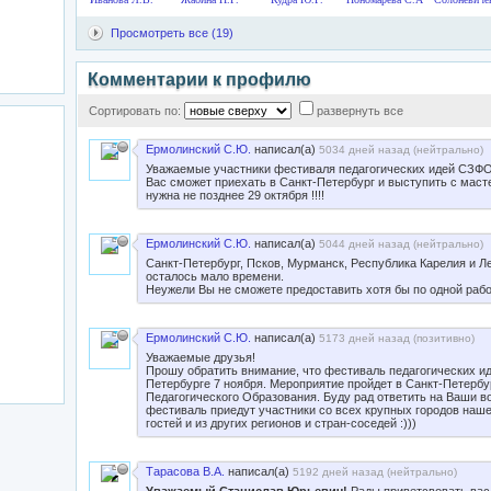
Просмотреть все (19)
Комментарии к профилю
Сортировать по:
развернуть все
Ермолинский С.Ю.
написал(а)
5034 дней назад (
нейтрально
)
Уважаемые участники фестиваля педагогических идей СЗФО
Вас сможет приехать в Санкт-Петербург и выступить с мас
нужна не позднее 29 октября !!!!
Ермолинский С.Ю.
написал(а)
5044 дней назад (
нейтрально
)
Санкт-Петербург, Псков, Мурманск, Республика Карелия и Л
осталось мало времени.
Неужели Вы не сможете предоставить хотя бы по одной рабо
Ермолинский С.Ю.
написал(а)
5173 дней назад (
позитивно
)
Уважаемые друзья!
Прошу обратить внимание, что фестиваль педагогических и
Петербурге 7 ноября. Мероприятие пройдет в Санкт-Петерб
Педагогического Образования. Буду рад ответить на Ваши во
фестиваль приедут участники со всех крупных городов наше
гостей и из других регионов и стран-соседей :)))
Тарасова В.А.
написал(а)
5192 дней назад (
нейтрально
)