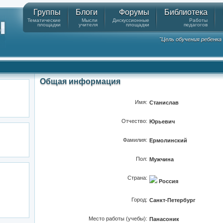
Группы
Блоги
Форумы
Библиотека
Тематические
Мысли
Дискуссионные
Работы
площадки
учителя
площадки
педагогов
"Цель обучения ребенк
Общая информация
Имя:
Станислав
Отчество:
Юрьевич
Фамилия:
Ермолинский
Пол:
Мужчина
Страна:
Россия
Город:
Санкт-Петербург
Место работы (учебы):
Панасоник