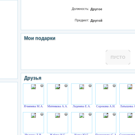
Должность:
Другое
Предмет:
Другой
Мои подарки
ПУСТО
Друзья
Ячменева М.А.
Митенкова А.А.
Леденева Е.А.
Сорокина А.Н.
Латышева 
Иванова Л.В.
Жабина Н.Г.
Кудра Ю.Г.
Пономарева С.А.
Солоневиче