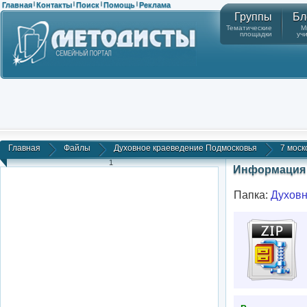
Главная
Контакты
Поиск
Помощь
Реклама
|
|
|
|
Группы
Бл
Тематические
М
площадки
уч
Главная
Файлы
Духовное краеведение Подмосковья
7 моск
1
Информация 
Папка:
Духовн