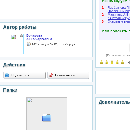
Рекомендуем п
1.
Ламбантова Л.
Поплечный пор
2.
Малинина А.В.
"Знатоки искус
3.
Основные типы
Автор работы
Или поискать 
Бочарова
Анна Сергеевна
МОУ лицей №12, г. Люберцы
[Если вместо ска
4
Действия
Поделиться
Подписаться
Папки
Дополнитель