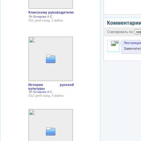
Классному руководителю
От
Бочарова А.С.
5111 дней назад, 2 файлы
Комментари
Сортировать по:
Люстрицка
Замечатель
История русской
культуры
От
Бочарова А.С.
5112 дней назад, 8 файлы