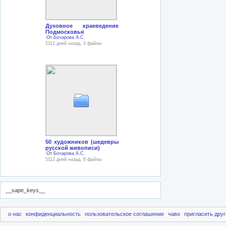
Духовное краеведение
Подмосковья
От
Бочарова А.С.
5112 дней назад, 3 файлы
50 художников (шедевры
русской живописи)
От
Бочарова А.С.
5112 дней назад, 6 файлы
__sape_keys__
о нас
конфиденциальность
пользовательское соглашение
чаво
пригласить друг