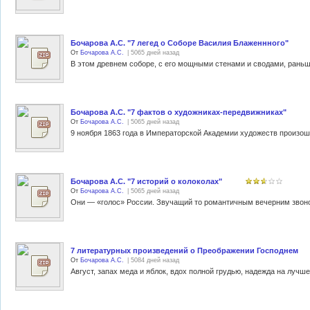
Бочарова А.С. "7 легед о Соборе Василия Блаженнного"
От
Бочарова А.С.
| 5065 дней назад
Бочарова А.С. "7 фактов о художниках-передвижниках"
От
Бочарова А.С.
| 5065 дней назад
Бочарова А.С. "7 историй о колоколах"
От
Бочарова А.С.
| 5065 дней назад
7 литературных произведений о Преображении Господнем
От
Бочарова А.С.
| 5084 дней назад