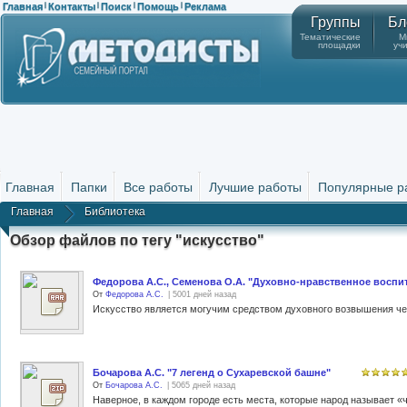
Главная
Контакты
Поиск
Помощь
Реклама
|
|
|
|
Группы
Бл
Тематические
М
площадки
уч
Главная
Папки
Все работы
Лучшие работы
Популярные р
Главная
Библиотека
Обзор файлов по тегу "искусство"
Федорова А.С., Семенова О.А. "Духовно-нравственное восп
От
Федорова А.С.
| 5001 дней назад
Бочарова А.С. "7 легенд о Сухаревской башне"
От
Бочарова А.С.
| 5065 дней назад
Наверное, в каждом городе есть места, которые народ называет «