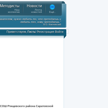
Методисты
Новости
Наш
Лента
коллектив
новостей
Ещё..
вателем, нужно любить то, что преподаешь и
любить тех, кому преподаешь."
В.О. Ключевский
Приветствуем,
Гость
!
Регистрация
Войти
СОШ Ртищевского района Саратовской