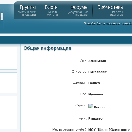
Группы
Блоги
Форумы
Библиотека
Тематические
Мысли
Дискуссионные
Работы
площадки
учителя
площадки
педагогов
"Чтобы быть хорошим препода
Общая информация
Имя:
Александр
Отчество:
Николаевич
Фамилия:
Галиев
Пол:
Мужчина
Страна:
Россия
Город:
Ртищево
Место работы (учебы):
МОУ "Шило-ГОлицынская 