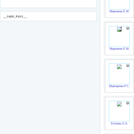
Миронова Е.М.
__sape_keys__
Миронова Е.М.
Шангареева Р.С.
Егупова О.А.