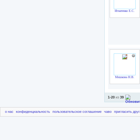
Игнатенко Е.С.
Мешкова Н.В.
1-20
из
39
о нас
конфиденциальность
пользовательское соглашение
чаво
пригласить друг