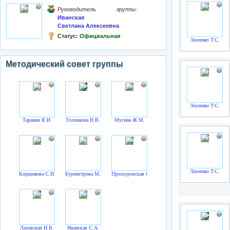
Руководитель группы:
Иванская
Светлана Алексеевна
Статус:
Официальная
Люленко Т.С.
Методический совет группы
Люленко Т.С.
Тараник В.И.
Головкова Н.В.
Мусина Ж.М.
Люленко Т.С.
Корщикова С.Н.
Бурмистрова М.В.
Проскуровская О.Г.
Лазовская И.В.
Иванская С.А.