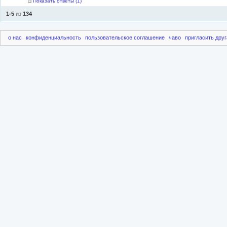
Показать ответы (
1
)
1-5
из
134
о нас
конфиденциальность
пользовательское соглашение
чаво
пригласить друг