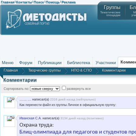
Главная
Контакты
Поиск
Помощь
Реклама
|
|
|
|
Группы
Бл
Тематические
М
площадки
уч
Комме
Меню
Форум
Публикации
Библиотека
Участники
Главная
Творческие группы
НПО & СПО
Комментарии
Комментарии
Сортировать по:
развернуть все
........ ....
написал(а)
2316 дней назад (
нейтрально
)
Как перенести файл из группы Личное в официальную группу:
Иванская С.А.
написал(а)
3134 дней назад (
позитивно
)
Охрана труда:
Блиц-олимпиада для педагогов и студентов п