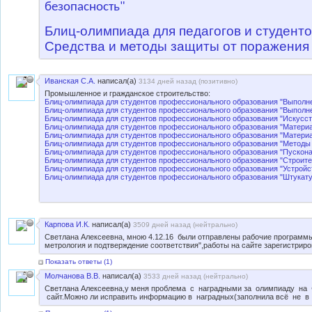
безопасность"
Блиц-олимпиада для педагогов и студент
Средства и методы защиты от поражения 
Иванская С.А.
написал(а)
3134 дней назад (
позитивно
)
Промышленное и гражданское строительство:
Блиц-олимпиада для студентов профессионального образования "Выполн
Блиц-олимпиада для студентов профессионального образования "Выполн
Блиц-олимпиада для студентов профессионального образования "Искусст
Блиц-олимпиада для студентов профессионального образования "Материа
Блиц-олимпиада для студентов профессионального образования "Матери
Блиц-олимпиада для студентов профессионального образования "Методы 
Блиц-олимпиада для студентов профессионального образования "Пускон
Блиц-олимпиада для студентов профессионального образования "Строите
Блиц-олимпиада для студентов профессионального образования "Устройс
Блиц-олимпиада для студентов профессионального образования "Штукат
Карпова И.К.
написал(а)
3509 дней назад (
нейтрально
)
Светлана Алексеевна, мною 4.12.16 были отправлены рабочие программы
метрология и подтверждение соответствия",работы на сайте зарегистриро
Показать ответы (
1
)
Молчанова В.В.
написал(а)
3533 дней назад (
нейтрально
)
Светлана Алексеевна,у меня проблема с наградными за олимпиаду 
сайт.Можно ли исправить информацию в наградных(заполнила всё не в 