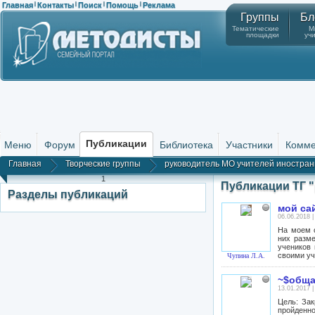
Главная
Контакты
Поиск
Помощь
Реклама
|
|
|
|
Группы
Бл
Тематические
М
площадки
уч
Публикации
Меню
Форум
Библиотека
Участники
Комме
Главная
Творческие группы
руководитель МО учителей иностран
1
Публикации ТГ 
Разделы публикаций
мой са
06.06.2018 
На моем с
них разм
учеников 
своими уч
Чупина Л.А.
~$обща
13.01.2017 
Цель: За
пройденно