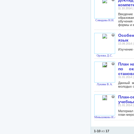
доклад
компет
11.10.2014 |
Введение
образова
Севидова Н.Н.
обучения 
формы и м
Особен
язык
15.09.2014 
Изучение 
Орлова Д.С.
План н
по ок
станов
31.01.2014 
Данный м
Лукина В.А.
молодых с
План-с
учебны
21.01.2014 
Материал 
план меро
Меньшикова И.А.
1-10
из
17