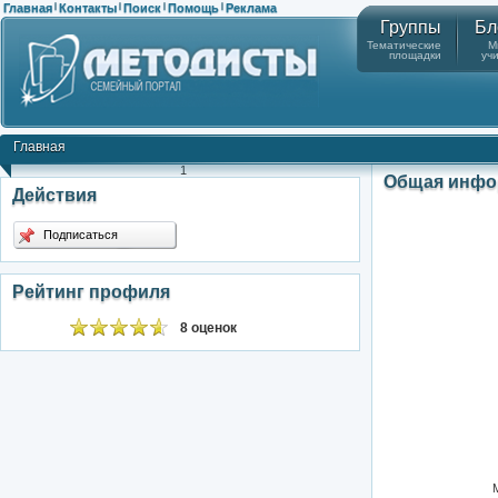
Главная
Контакты
Поиск
Помощь
Реклама
|
|
|
|
Группы
Бл
Тематические
М
площадки
уч
Главная
1
Общая инфо
Действия
Подписаться
Рейтинг профиля
8 оценок