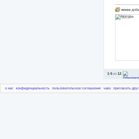
wooo
доба
1-5
из
12
о нас
конфиденциальность
пользовательское соглашение
чаво
пригласить друг