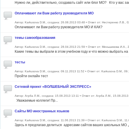
Нужно ли, действительно, создавать сайт или блог МО? Кто у вас за
Оплачивают ли Вам работу руководителя МО
Автор: Karkusova D.M., создана: 26.08.2013 03:48 • Ответ от: Нестеренко Л.В., 
Оплачивают ли Вам работу руководителя МО И КАК?
темы самообразования
Автор: Karkusova D.M., создана: 28.04.2013 21:59 • Ответ от: Меньшикова И.А., 
Какие темы вы выбрали в этом учебном году и что можно выбрать на
тесты
Автор: Karkusova D.M., создана: 09.11.2013 11:52 • Ответ от: Karkusova D.M., 09
Пройти онлайн тест
Сетевой проект «ВОЛШЕБНЫЙ ЭКСПРЕСС»
Автор: Агрба Л.М., создана: 15.08.2013 13:11 • Ответ от: Агрба Л.М., 15.08.2013
Уважаемые коллеги! Пр...
Сайты МО иностранных языков
Автор: Karkusova D.M., создана: 11.06.2013 21:39 • Ответ от: Karkusova D.M., 11
Здесь я предлагаю делиться адресами сайтов ваших школьных МО. Ду