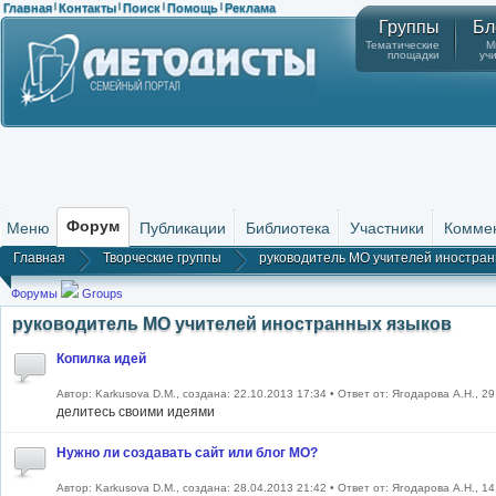
Главная
Контакты
Поиск
Помощь
Реклама
|
|
|
|
Группы
Бл
Тематические
М
площадки
уч
Форум
Меню
Публикации
Библиотека
Участники
Комме
Главная
Творческие группы
руководитель МО учителей иностран
Форумы
Groups
руководитель МО учителей иностранных языков
Копилка идей
Автор: Karkusova D.M., создана: 22.10.2013 17:34 • Ответ от: Ягодарова А.Н., 2
делитесь своими идеями
Нужно ли создавать сайт или блог МО?
Автор: Karkusova D.M., создана: 28.04.2013 21:42 • Ответ от: Ягодарова А.Н., 1