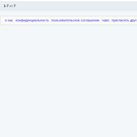
1-7
из
7
о нас
конфиденциальность
пользовательское соглашение
чаво
пригласить друг