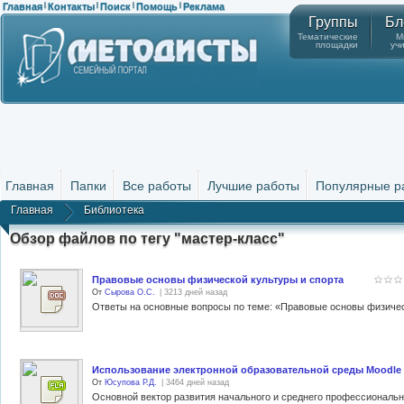
Главная
Контакты
Поиск
Помощь
Реклама
|
|
|
|
Группы
Бл
Тематические
М
площадки
уч
Главная
Папки
Все работы
Лучшие работы
Популярные р
Главная
Библиотека
Обзор файлов по тегу "мастер-класс"
Правовые основы физической культуры и спорта
От
Сырова О.С.
| 3213 дней назад
Ответы на основные вопросы по теме: «Правовые основы физичес
Использование электронной образовательной среды Moodle 
От
Юсупова Р.Д.
| 3464 дней назад