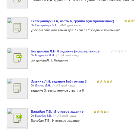
Романова В.А. Группа 5. Итоговое задание Волшебный мир балета
Екатеринчук В.А, часть 6, группа 6(исправленное)
От
Екатеринчук В.А.
| 4144 дней назад
урок английского языка для 7 класса "Вредные привычки"
Богданова Л.Н. 6 задание (исправленное)
От
Богданова Л.Н.
| 4144 дней назад
БогдановаЛ.Н. 6задание
Ильина Л.Н. задание №3 группа 6
От
Ильина Л.Н.
| 4145 дней назад
задание 3, выполненное , группа 6
Балабан Т.В._Итоговое задание
От
Балабан Т.В.
| 4145 дней назад
Балабан Т.В._Итоговое задание