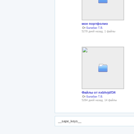
мое портфолио
От
Балабан Т.В.
5278 дней назад, 1 файлы
Файлы от nxbhrjdf34
От
Балабан Т.В.
5284 дней назад, 14 файлы
__sape_keys__