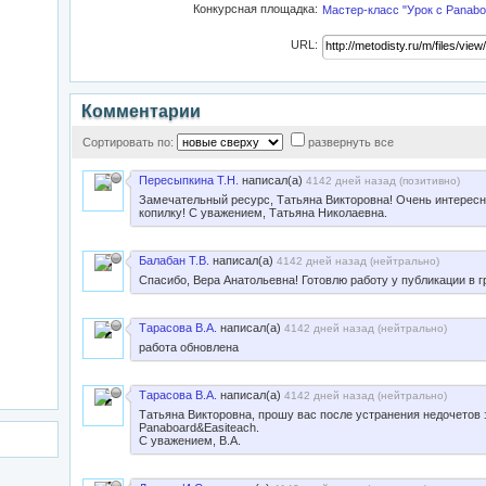
Конкурсная площадка:
Мастер-класс "Урок с Panaboa
URL:
Комментарии
Сортировать по:
развернуть все
Пересыпкина Т.Н.
написал(а)
4142 дней назад (
позитивно
)
Замечательный ресурс, Татьяна Викторовна! Очень интересн
копилку! С уважением, Татьяна Николаевна.
Балабан Т.В.
написал(а)
4142 дней назад (
нейтрально
)
Спасибо, Вера Анатольевна! Готовлю работу у публикации в г
Тарасова В.А.
написал(а)
4142 дней назад (
нейтрально
)
работа обновлена
Тарасова В.А.
написал(а)
4142 дней назад (
нейтрально
)
Татьяна Викторовна, прошу вас после устранения недочетов з
Panaboard&Easiteach.
С уважением, В.А.