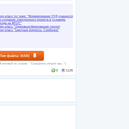
ер-класс по теме: "Формирование УУД учащихся
з создание электронного проекта в условиях
хода на ФГОС"
ер-класс "Здоровьесберегающие технол
ер-класс "Цветные вопросы. Сорбонка"
 Тип файла: RAR)
кнопкой по ссылке - "Сохранить объект как..."]
0
1126