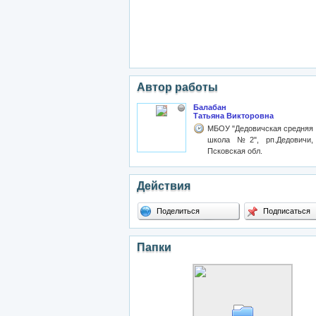
Автор работы
Балабан
Татьяна Викторовна
МБОУ "Дедовичская средняя
школа №2", рп.Дедовичи,
Псковская обл.
Действия
Поделиться
Подписаться
Папки