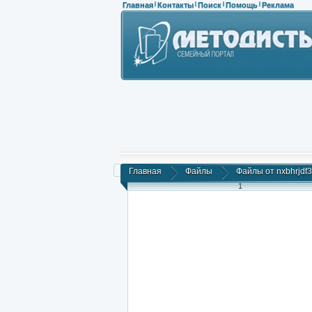
Главная
Контакты
Поиск
Помощь
Реклама
|
|
|
|
Главная
Файлы
Файлы от nxbhrjdf
1