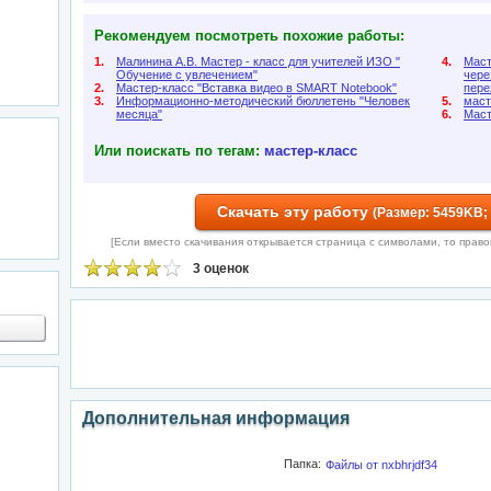
Рекомендуем посмотреть похожие работы:
1.
Малинина А.В. Мастер - класс для учителей ИЗО "
4.
Маст
Обучение с увлечением"
чере
2.
Мастер-класс "Вставка видео в SMART Notebook"
пере
3.
Информационно-методический бюллетень "Человек
5.
маст
месяца"
6.
Маст
Или поискать по тегам:
мастер-класс
Скачать эту работу
(Размер: 5459KB;
[Если вместо скачивания открывается страница с символами, то правой 
3 оценок
Дополнительная информация
Папка:
Файлы от nxbhrjdf34