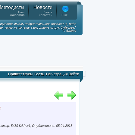
Методисты
Новости
Наш
Лента
коллектив
новостей
Ещё..
ируется мысль подрастающего поколения, надо
ках, если не хочешь выпустить из рук будущее."
А. Барбюс
Приветствуем,
Гость
!
Регистрация
Войти
е
азмер: 5459 Кб (rar), Опубликовано: 05.04.2015