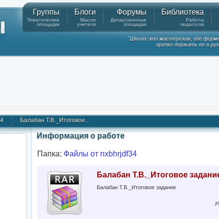
Группы
Блоги
Форумы
Библиотека
Тематические
Мысли
Дискуссионные
Работы
площадки
учителя
площадки
педагогов
"Школа-это мастерская, где форм
крепко держать ее в ру
34
Балабан Т.В._Итоговое...
Информация о работе
Папка:
Файлы от nxbhrjdf34
Балабан Т.В._Итоговое задани
Балабан Т.В._Итоговое задание
Р