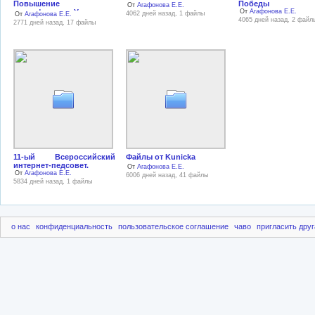
Повышение
Победы
От
Агафонова Е.Е.
квалификации.Удостоверения,
От
Агафонова Е.Е.
4062 дней назад, 1 файлы
От
Агафонова Е.Е.
дипломы,сертификаты
4065 дней назад, 2 файл
2771 дней назад, 17 файлы
11-ый Всероссийский
Файлы от Kunicka
интернет-педсовет.
От
Агафонова Е.Е.
От
Агафонова Е.Е.
6006 дней назад, 41 файлы
5834 дней назад, 1 файлы
о нас
конфиденциальность
пользовательское соглашение
чаво
пригласить друг