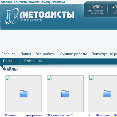
Главная
Контакты
Поиск
Помощь
Реклама
|
|
|
|
Группы
Бл
Тематические
М
площадки
уч
Главная
Папки
Все работы
Лучшие работы
Популярные р
Главная
Библиотека
Файлы
Рабочие программы.
"Живая классика"
К 70-летию Ве