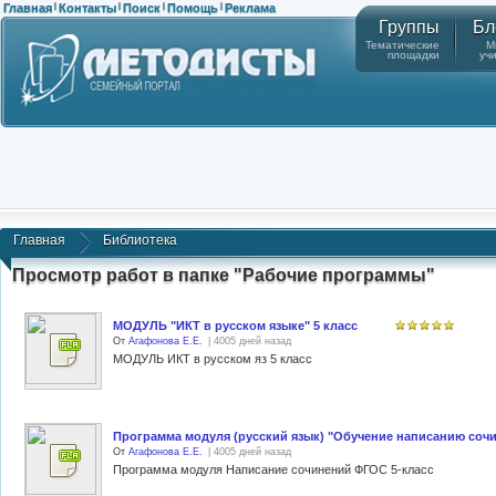
Главная
Контакты
Поиск
Помощь
Реклама
|
|
|
|
Группы
Бл
Тематические
М
площадки
уч
Главная
Библиотека
Просмотр работ в папке "Рабочие программы"
МОДУЛЬ "ИКТ в русском языке" 5 класс
От
Агафонова Е.Е.
| 4005 дней назад
МОДУЛЬ ИКТ в русском яз 5 класс
Программа модуля (русский язык) "Обучение написанию сочи
От
Агафонова Е.Е.
| 4005 дней назад
Программа модуля Написание сочинений ФГОС 5-класс